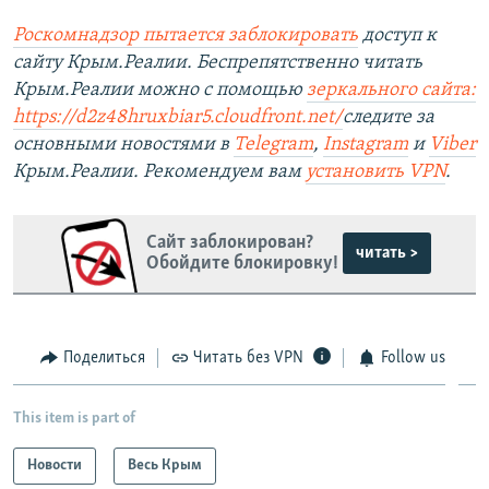
Роскомнадзор пытается заблокировать
доступ к
сайту Крым.Реалии. Беспрепятственно читать
Крым.Реалии можно с помощью
зеркального сайта:
https://d2z48hruxbiar5.cloudfront.net/
следите за
основными новостями в
Telegram
,
Instagram
и
Viber
Крым.Реалии. Рекомендуем вам
установить VPN
.
Сайт заблокирован?
читать >
Обойдите блокировку!
Поделиться
Читать без VPN
Follow us
This item is part of
Новости
Весь Крым