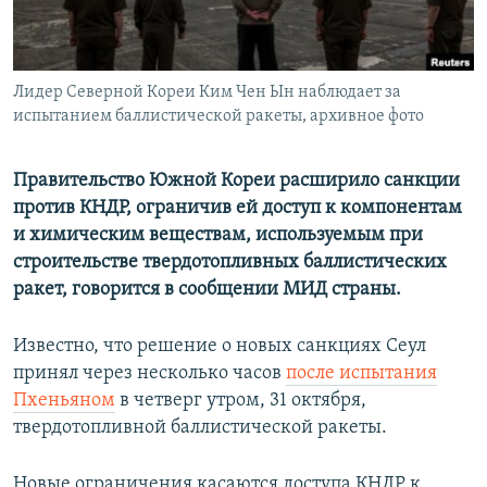
ПРИСОЕДИНЯЙТЕСЬ!
ПОБЕДИТЕЛЕЙ НЕ СУДЯТ?
КРЫМ.НЕПОКОРЕННЫЙ
Лидер Северной Кореи Ким Чен Ын наблюдает за
ELIFBE
испытанием баллистической ракеты, архивное фото
УКРАИНСКАЯ ПРОБЛЕМА КРЫМА
Все сайты RFE/RL
Правительство Южной Кореи расширило санкции
против КНДР, ограничив ей доступ к компонентам
и химическим веществам, используемым при
строительстве твердотопливных баллистических
ракет, говорится в сообщении МИД страны.
Известно, что решение о новых санкциях Сеул
принял через несколько часов
после испытания
Пхеньяном
в четверг утром, 31 октября,
твердотопливной баллистической ракеты.
Новые ограничения касаются доступа КНДР к