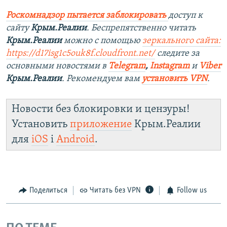
Роскомнадзор пытается заблокировать
доступ к
сайту
Крым.Реалии
. Беспрепятственно читать
Крым.Реалии
можно с помощью
зеркального сайта:
https://d17isg1c5ouk8f.cloudfront.net/
следите за
основными новостями в
Telegram
,
Instagram
и
Viber
Крым.Реалии
. Рекомендуем вам
установить VPN
.
Новости без блокировки и цензуры!
Установить
приложение
Крым.Реалии
для
iOS
і
Android
.
Поделиться
Читать без VPN
Follow us