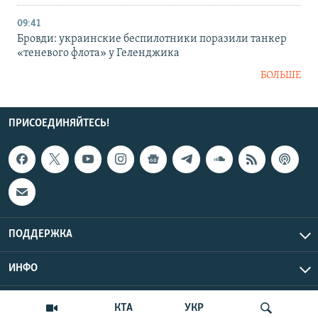
09:41
Бровди: украинские беспилотники поразили танкер
«теневого флота» у Геленджика
БОЛЬШЕ
ПРИСОЕДИНЯЙТЕСЬ!
ПОДДЕРЖКА
ИНФО
UTC+3
Copyright Крым.Реалии, 2026 | Все права защищены.
КТА
УКР