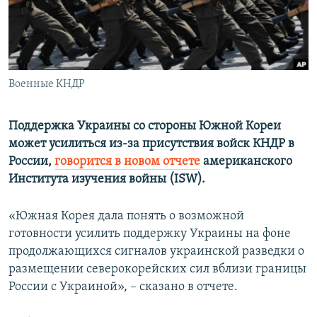
ПРИСОЕДИНЯЙТЕСЬ!
ПОБЕДИТЕЛЕЙ НЕ СУДЯТ?
КРЫМ.НЕПОКОРЕННЫЙ
ELIFBE
Военные КНДР
УКРАИНСКАЯ ПРОБЛЕМА КРЫМА
Все сайты RFE/RL
Поддержка Украины со стороны Южной Кореи
может усилиться из-за присутствия войск КНДР в
России,
говорится в новом отчете
американского
Института изучения войны (ISW).
«Южная Корея дала понять о возможной
готовности усилить поддержку Украины на фоне
продолжающихся сигналов украинской разведки о
размещении северокорейских сил вблизи границы
России с Украиной», – сказано в отчете.