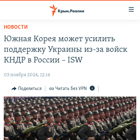
Доступность
ссылки
Вернуться
НОВОСТИ
к
НОВОСТИ
Южная Корея может усилить
основному
СПЕЦПРОЕКТЫ
содержанию
поддержку Украины из-за войск
ВОДА
Вернутся
ГРУЗ 200
КНДР в России – ISW
к
ИСТОРИЯ
КАРТА ВОЕННЫХ ОБЪЕКТОВ КРЫМА
главной
03 ноября 2024, 12:14
ЕЩЕ
11 ЛЕТ ОККУПАЦИИ КРЫМА. 11 ИСТОРИЙ СОПРОТИВЛЕНИЯ
навигации
Вернутся
Поделиться
Читать без VPN
РАДІО СВОБОДА
ИНТЕРАКТИВ
к
КАК ОБОЙТИ БЛОКИРОВКУ
ИНФОГРАФИКА
поиску
ТЕЛЕПРОЕКТ КРЫМ.РЕАЛИИ
Українською
СОВЕТЫ ПРАВОЗАЩИТНИКОВ
Qırımtatar
ПРОПАВШИЕ БЕЗ ВЕСТИ