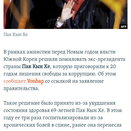
ПРИСОЕДИНЯЙТЕСЬ!
ПОБЕДИТЕЛЕЙ НЕ СУДЯТ?
КРЫМ.НЕПОКОРЕННЫЙ
ELIFBE
Пак Кын Хе
УКРАИНСКАЯ ПРОБЛЕМА КРЫМА
Все сайты RFE/RL
В рамках амнистии перед Новым годом власти
Южной Кореи решили помиловать экс-президента
страны
Пак Кын Хе
, которую приговорили к 20
годам лишения свободы за коррупцию. Об этом
сообщает
Yonhap
со ссылкой на заявление
правительства.
Такое решение было принято из-за ухудшения
состояния здоровья 69-летней Пак Кын Хе. В этом
году ее три раза госпитализировали из-за
хронических болей в спине, ранее она перенесла