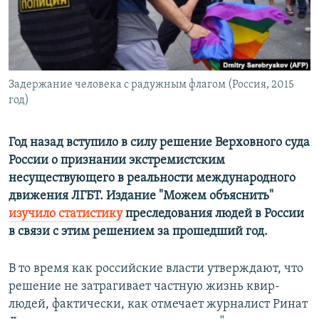
ПРИСОЕДИНЯЙТЕСЬ!
ПОБЕДИТЕЛЕЙ НЕ СУДЯТ?
КРЫМ.НЕПОКОРЕННЫЙ
ELIFBE
Задержание человека с радужным флагом (Россия, 2015
УКРАИНСКАЯ ПРОБЛЕМА КРЫМА
год)
Все сайты RFE/RL
Год назад вступило в силу решение Верховного суда
России о признании экстремистским
несуществующего в реальности международного
движения ЛГБТ. Издание "Можем объяснить"
изучило статистику
преследования людей в России
в связи с этим решением за прошедший год.
В то время как российские власти утверждают, что
решение не затрагивает частную жизнь квир-
людей, фактически, как отмечает журналист Ринат