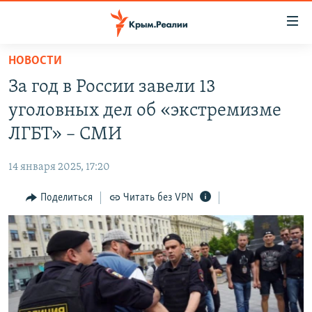
Доступность
ссылки
Вернуться
НОВОСТИ
к
НОВОСТИ
За год в России завели 13
основному
СПЕЦПРОЕКТЫ
содержанию
уголовных дел об «экстремизме
ВОДА
Вернутся
ГРУЗ 200
ЛГБТ» – СМИ
к
ИСТОРИЯ
КАРТА ВОЕННЫХ ОБЪЕКТОВ КРЫМА
главной
14 января 2025, 17:20
ЕЩЕ
11 ЛЕТ ОККУПАЦИИ КРЫМА. 11 ИСТОРИЙ СОПРОТИВЛЕНИЯ
навигации
Вернутся
Поделиться
Читать без VPN
РАДІО СВОБОДА
ИНТЕРАКТИВ
к
КАК ОБОЙТИ БЛОКИРОВКУ
ИНФОГРАФИКА
поиску
ТЕЛЕПРОЕКТ КРЫМ.РЕАЛИИ
Українською
СОВЕТЫ ПРАВОЗАЩИТНИКОВ
Qırımtatar
ПРОПАВШИЕ БЕЗ ВЕСТИ