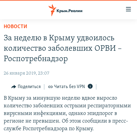
Доступность
ссылки
Вернуться
НОВОСТИ
к
НОВОСТИ
За неделю в Крыму удвоилось
основному
СПЕЦПРОЕКТЫ
содержанию
количество заболевших ОРВИ –
ВОДА
Вернутся
ГРУЗ 200
Роспотребнадзор
к
ИСТОРИЯ
КАРТА ВОЕННЫХ ОБЪЕКТОВ КРЫМА
главной
26 января 2019, 23:07
ЕЩЕ
11 ЛЕТ ОККУПАЦИИ КРЫМА. 11 ИСТОРИЙ СОПРОТИВЛЕНИЯ
навигации
Вернутся
Поделиться
Читать без VPN
РАДІО СВОБОДА
ИНТЕРАКТИВ
к
В Крыму за минувшую неделю вдвое выросло
КАК ОБОЙТИ БЛОКИРОВКУ
ИНФОГРАФИКА
поиску
количество заболевших острыми респираторными
ТЕЛЕПРОЕКТ КРЫМ.РЕАЛИИ
вирусными инфекциями, однако эпидпорог в
Українською
регионе не превышен. Об этом сообщили в пресс-
СОВЕТЫ ПРАВОЗАЩИТНИКОВ
Qırımtatar
службе Роспотребнадзора по Крыму.
ПРОПАВШИЕ БЕЗ ВЕСТИ