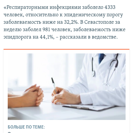
ПРИСОЕДИНЯЙТЕСЬ!
ПОБЕДИТЕЛЕЙ НЕ СУДЯТ?
«Респираторными инфекциями заболело 4333
человек, относительно к эпидемическому порогу
КРЫМ.НЕПОКОРЕННЫЙ
заболеваемость ниже на 32,2%. В Севастополе за
ELIFBE
неделю заболел 981 человек, заболеваемость ниже
эпидпорога на 44,1%, – рассказали в ведомстве.
УКРАИНСКАЯ ПРОБЛЕМА КРЫМА
Все сайты RFE/RL
БОЛЬШЕ ПО ТЕМЕ: