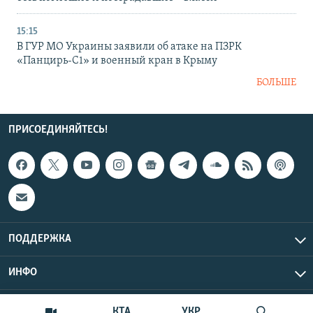
15:15
В ГУР МО Украины заявили об атаке на ПЗРК
«Панцирь-С1» и военный кран в Крыму
БОЛЬШЕ
ПРИСОЕДИНЯЙТЕСЬ!
ПОДДЕРЖКА
ИНФО
UTC+3
Copyright Крым.Реалии, 2026 | Все права защищены.
КТА
УКР