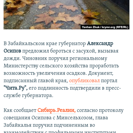
ПРИСОЕДИНЯЙТЕСЬ!
ПОБЕДИТЕЛЕЙ НЕ СУДЯТ?
КРЫМ.НЕПОКОРЕННЫЙ
ELIFBE
УКРАИНСКАЯ ПРОБЛЕМА КРЫМА
В Забайкальском крае губернатор
Александр
Все сайты RFE/RL
Осипов
предложил бороться с засухой, вызывая
дожди. Чиновник поручил региональному
Министерству сельского хозяйства проработать
возможность увеличения осадков. Документ,
подписанный главой края,
опубликовал
портал
"Чита.Ру",
его подлинность подтвердили в пресс-
службе губернатора.
Как сообщает
Сибирь.Реалии,
согласно протоколу
совещания Осипова с Минсельхозом, глава
Забайкалья поручил подчиненным во
взаимодействии с профильными институтами