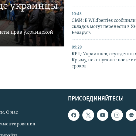
где украинцы
10:45
СМИ: В Wildberries сообщили,
складов могут перенести в У
щиты прав украинской
Беларусь
09:29
КРЦ: Украинцев, осужденных
Крыму, не отпускают после и
сроков
ПРИСОЕДИНЯЙТЕСЬ!
и. О нас
омментирования
опирайта