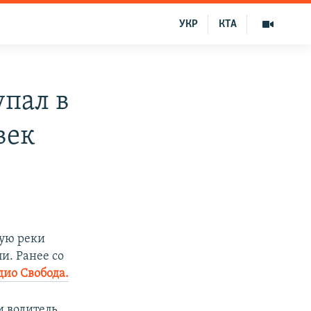
УКР
КТА
упал в
век
шую реки
и. Ранее со
дио Свобода.
и водитель.