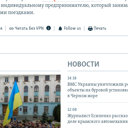
 индивидуальному предпринимателю, который заним
ми поездками.
ся
Читать без VPN
Follow us
Печать
НОВОСТИ
14:18
ВМС Украины уничтожили р
объекты на буровой установ
в Черном море
12:08
Журналист Есипенко рассказ
деле крымского автомехани