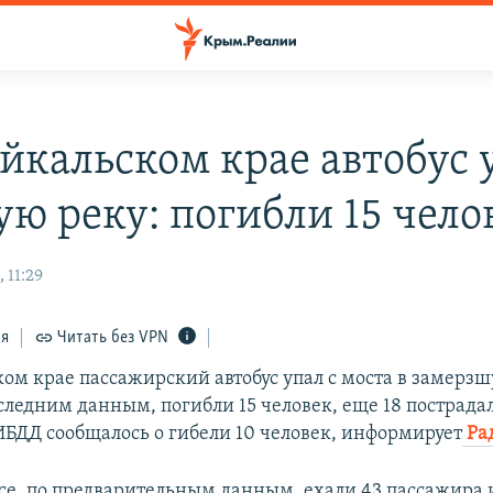
айкальском крае автобус 
ую реку: погибли 15 чело
 11:29
ся
Читать без VPN
ком крае пассажирский автобус упал с моста в замерз
следним данным, погибли 15 человек, еще 18 пострадал
ИБДД сообщалось о гибели 10 человек, информирует
Ра
усе, по предварительным данным, ехали 43 пассажира 