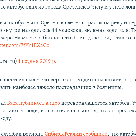
то автобус ехал из города Сретенск в Читу и у него лоп
й автобус Чита-Сретенск слетел с трассы на реку и пе
о внутри находилось 44 человека, включая водителя. 
емеро.На месте работают пять бригад скорой, а так же
itter.com/7fYn1EXaCc
ura_ru)
1 грудня 2019 р.
исшествия вылетели вертолеты медицины катастроф, 
вить наиболее тяжело пострадавших в больницы.
нал
Baza публикует видео
перевернувшегося автобуса. У
 остаются люди, и спасатели опасаются, что он проломи
воду.
 службах региона
Сибирь.Реалии
сообщили
, что автобу