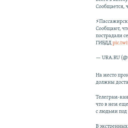
ПОБЕДИТЕЛЕЙ НЕ СУДЯТ?
Сообщается, ч
КРЫМ.НЕПОКОРЕННЫЙ
⚡️Пассажирски
ELIFBE
Сообщают, чт
УКРАИНСКАЯ ПРОБЛЕМА КРЫМА
пострадали с
ГИБДД
pic.tw
— URA.RU (@
На место про
должны доста
Телеграм-ка
что в нем еще
с людьми под 
В экстренных