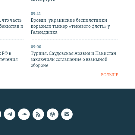
09:41
 что часть
Бровди: украинские беспилотники
збекистан и
поразили танкер «теневого флота» у
Геленджика
09:00
 РФ в
Турция, Саудовская Аравия и Пакистан
стечения
заключили соглашение о взаимной
обороне
БОЛЬШЕ