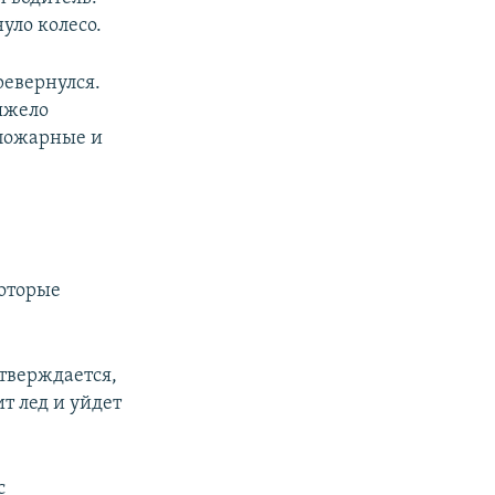
нуло колесо.
ревернулся.
Тяжело
 пожарные и
которые
тверждается,
т лед и уйдет
с