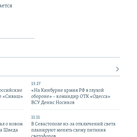
ается
13:27
оссийские
«На Кинбурне армия РФ в глухой
ке «Сиваш»
обороне» – командир ОТК «Одесса»
ВСУ Денис Носиков
11:11
ал о новом
В Севастополе из-за отключений света
ка Шведа
планируют менять схему питания
светофоров