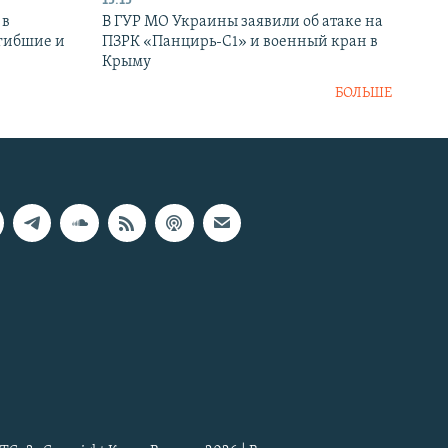
15:15
 в
В ГУР МО Украины заявили об атаке на
огибшие и
ПЗРК «Панцирь-С1» и военный кран в
Крыму
БОЛЬШЕ