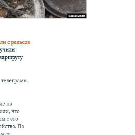
ли с рельсов
лучили
 маршруту
 телеграме.
ле на
или, что
ом с его
йство. По
м со