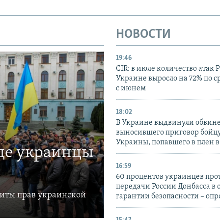
НОВОСТИ
19:46
CIR: в июле количество атак 
Украине выросло на 72% по 
с июнем
18:02
В Украине выдвинули обвине
выносившего приговор бойц
Украины, попавшего в плен 
где украинцы
16:59
60 процентов украинцев про
передачи России Донбасса в 
щиты прав украинской
гарантии безопасности – опр