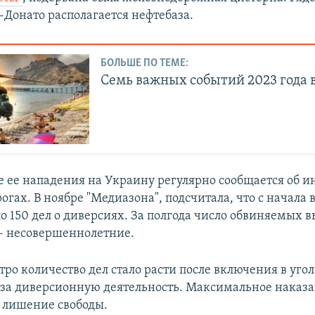
-Донато располагается нефтебаза.
БОЛЬШЕ ПО ТЕМЕ:
Семь важных событий 2023 года 
ле ее нападения на Украину регулярно сообщается об 
гах. В ноябре "Медиазона", подсчитала, что с начала
о 150 дел о диверсиях. За полгода число обвиняемых в
 – несовершеннолетние.
тро количество дел стало расти после включения в уго
за диверсионную деятельность. Максимальное наказа
 лишение свободы.