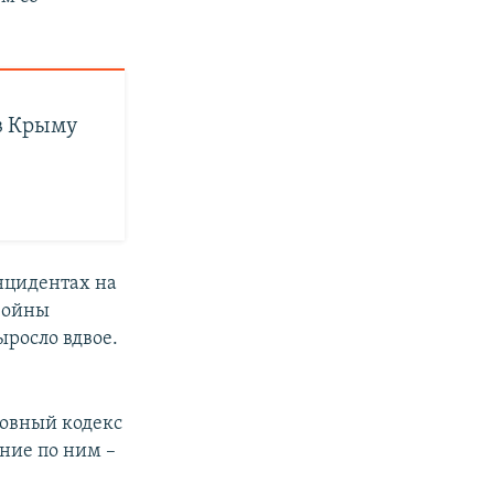
в Крыму
инцидентах на
 войны
ыросло вдвое.
ловный кодекс
ние по ним –