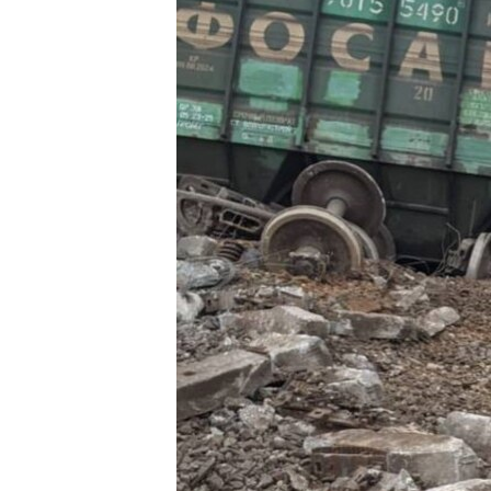
ПОБЕДИТЕЛЕЙ НЕ СУДЯТ?
КРЫМ.НЕПОКОРЕННЫЙ
ELIFBE
УКРАИНСКАЯ ПРОБЛЕМА КРЫМА