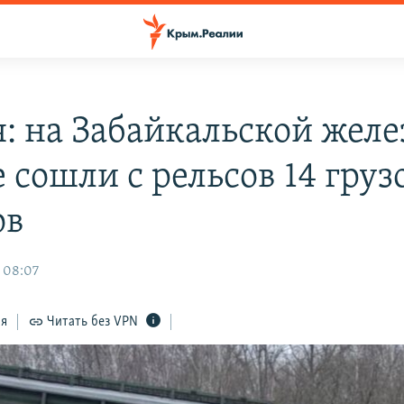
я: на Забайкальской жел
е сошли с рельсов 14 гру
ов
 08:07
ся
Читать без VPN