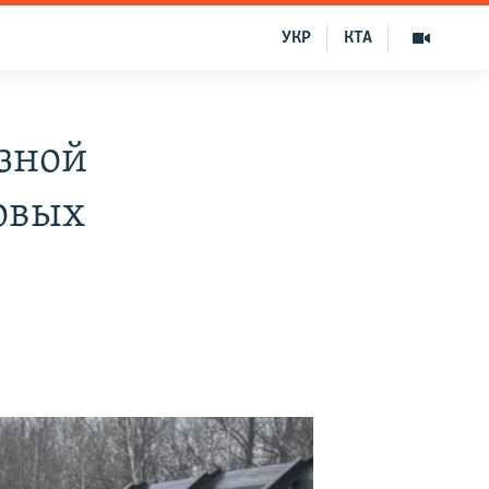
УКР
КТА
езной
зовых