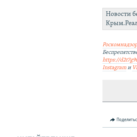
Новости б
Крым.Реа
Роскомнадзор
Беспрепятст
https://d2t7g9
Instagram
и
V
Поделить