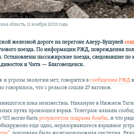
кая область, 11 ноября 2023 года
ской железной дороге на перегоне Алеур-Бушулей
сош
рузового поезда. По информации РЖД, повреждения по
и. Остановлены пассажирские поезда, следовавшие по
дивосток и Чита — Благовещенск.
 и угрозы экологии нет, говорится в
сообщении РЖД
в
 говорилось, что с рельсов сошли 27 вагонов.
ившегося пока неизвестны. Накануне в Нижнем Таги
ных путях произошел взрыв. Телеграм-каналы сообщ
о ЧП могло быть
результатом подрыва бомбы
, и что ряд
обнаружено еще одно, неразорвавшееся взрывное устро
оты"
, подорвана была железнодорожная цистерна. Рядо