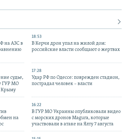
18:53
РФ на АЗС в
В Керчи дрон упал на жилой дом:
сравнению
российские власти сообщают о жертвах
17:28
ние судье,
Удар РФ по Одессе: поврежден стадион,
у ГУР МО
пострадал человек – власти
в Крыму
16:22
тив
В ГУР МО Украины опубликовали видео
обмен на
с морских дронов Magura, которые
ос
участвовали в атаке на Ялту 7 августа