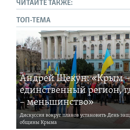
ЧИТАЙТЕ ТАКЖЕ:
ТОП-ТЕМА
Андрей Щекун: «Крым –
единственный регион, 
– меньшинство»
Дискуссия вокруг планов установить День за
общины Крыма