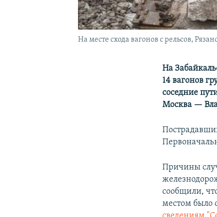
На месте схода вагонов с рельсов, Рязанс
На Забайкаль
14 вагонов г
соседние пут
Москва — Вла
Пострадавших
Первоначально
Причины случ
железнодорож
сообщили, чт
местом было 
сведениям "С