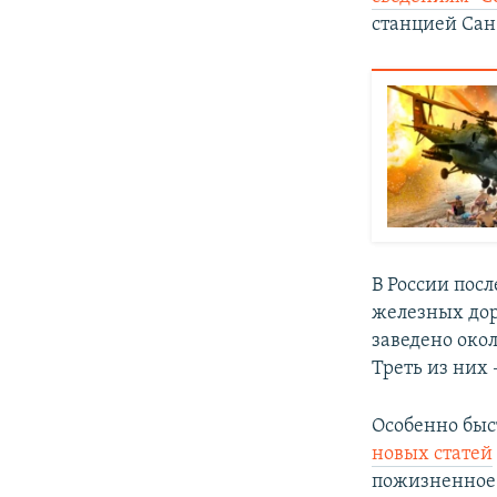
станцией Сан
В России пос
железных доро
заведено окол
Треть из них
Особенно быс
новых статей
пожизненное