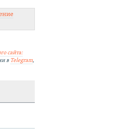
ение
го сайта:
ми в
Telegram
,