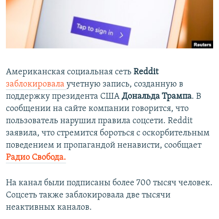
ПРИСОЕДИНЯЙТЕСЬ!
ПОБЕДИТЕЛЕЙ НЕ СУДЯТ?
КРЫМ.НЕПОКОРЕННЫЙ
ELIFBE
УКРАИНСКАЯ ПРОБЛЕМА КРЫМА
Американская социальная сеть
Reddit
Все сайты RFE/RL
заблокировала
учетную запись, созданную в
поддержку президента США
Дональда Трампа
. В
сообщении на сайте компании говорится, что
пользователь нарушил правила соцсети. Reddit
заявила, что стремится бороться с оскорбительным
поведением и пропагандой ненависти, сообщает
Радио Свобода.
На канал были подписаны более 700 тысяч человек.
Соцсеть также заблокировала две тысячи
неактивных каналов.​