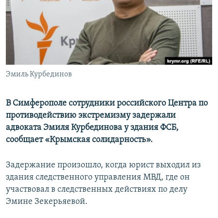
ПРИСОЕДИНЯЙТЕСЬ!
ПОБЕДИТЕЛЕЙ НЕ СУДЯТ?
КРЫМ.НЕПОКОРЕННЫЙ
ELIFBE
УКРАИНСКАЯ ПРОБЛЕМА КРЫМА
Все сайты RFE/RL
Эмиль Курбединов
В Симферополе сотрудники российского Центра по
противодействию экстремизму задержали
адвоката Эмиля Курбединова у здания ФСБ,
сообщает «Крымская солидарность».
Задержание произошло, когда юрист выходил из
здания следственного управления МВД, где он
участвовал в следственных действиях по делу
Эмине Зекерьяевой.