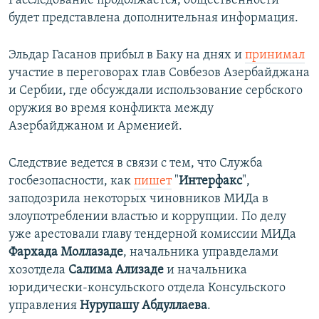
Расследование продолжается, общественности
будет представлена дополнительная информация.
Эльдар Гасанов прибыл в Баку на днях и
принимал
участие в переговорах глав Совбезов Азербайджана
и Сербии, где обсуждали использование сербского
оружия во время конфликта между
Азербайджаном и Арменией.
Следствие ведется в связи с тем, что Служба
госбезопасности, как
пишет
"
Интерфакс
",
заподозрила некоторых чиновников МИДа в
злоупотреблении властью и коррупции. По делу
уже арестовали главу тендерной комиссии МИДа
Фархада Моллазаде
, начальника управделами
хозотдела
Салима Ализаде
и начальника
юридически-консульского отдела Консульского
управления
Нурупашу Абдуллаева
.