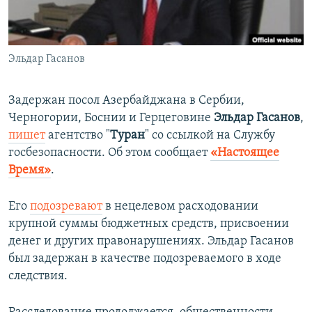
ПРИСОЕДИНЯЙТЕСЬ!
ПОБЕДИТЕЛЕЙ НЕ СУДЯТ?
КРЫМ.НЕПОКОРЕННЫЙ
Эльдар Гасанов
ELIFBE
УКРАИНСКАЯ ПРОБЛЕМА КРЫМА
Задержан посол Азербайджана в Сербии,
Все сайты RFE/RL
Черногории, Боснии и Герцеговине
Эльдар Гасанов
,
пишет
агентство "
Туран
" со ссылкой на Службу
госбезопасности. Об этом сообщает
«Настоящее
Время»
.
Его
подозревают
в нецелевом расходовании
крупной суммы бюджетных средств, присвоении
денег и других правонарушениях. Эльдар Гасанов
был задержан в качестве подозреваемого в ходе
следствия.