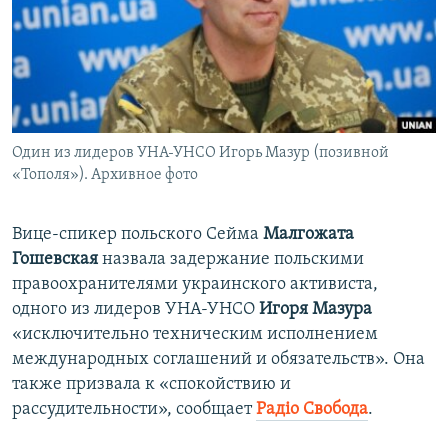
ПРИСОЕДИНЯЙТЕСЬ!
ПОБЕДИТЕЛЕЙ НЕ СУДЯТ?
КРЫМ.НЕПОКОРЕННЫЙ
ELIFBE
УКРАИНСКАЯ ПРОБЛЕМА КРЫМА
Все сайты RFE/RL
Один из лидеров УНА-УНСО Игорь Мазур (позивной
«Тополя»). Архивное фото
Вице-спикер польского Сейма
Малгожата
Гошевская
назвала задержание польскими
правоохранителями украинского активиста,
одного из лидеров УНА-УНСО​
Игоря Мазура
«исключительно техническим исполнением
международных соглашений и обязательств». Она
также призвала к «спокойствию и
рассудительности», сообщает
Радiо Свобода
.