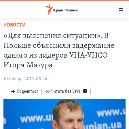
Доступность
ссылки
Вернуться
НОВОСТИ
к
НОВОСТИ
«Для выяснения ситуации». В
основному
СПЕЦПРОЕКТЫ
содержанию
Польше объяснили задержание
ВОДА
Вернутся
ГРУЗ 200
одного из лидеров УНА-УНСО
к
ИСТОРИЯ
КАРТА ВОЕННЫХ ОБЪЕКТОВ КРЫМА
Игоря Мазура
главной
ЕЩЕ
11 ЛЕТ ОККУПАЦИИ КРЫМА. 11 ИСТОРИЙ СОПРОТИВЛЕНИЯ
навигации
10 ноября 2019, 08:26
Вернутся
РАДІО СВОБОДА
ИНТЕРАКТИВ
к
Поделиться
Читать без VPN
КАК ОБОЙТИ БЛОКИРОВКУ
ИНФОГРАФИКА
поиску
ТЕЛЕПРОЕКТ КРЫМ.РЕАЛИИ
Українською
СОВЕТЫ ПРАВОЗАЩИТНИКОВ
Qırımtatar
ПРОПАВШИЕ БЕЗ ВЕСТИ