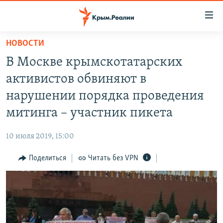
Доступность
ссылки
Вернуться
НОВОСТИ
к
НОВОСТИ
В Москве крымскотатарских
основному
СПЕЦПРОЕКТЫ
содержанию
активистов обвиняют в
ВОДА
Вернутся
ГРУЗ 200
нарушении порядка проведения
к
ИСТОРИЯ
КАРТА ВОЕННЫХ ОБЪЕКТОВ КРЫМА
митинга – участник пикета
главной
ЕЩЕ
11 ЛЕТ ОККУПАЦИИ КРЫМА. 11 ИСТОРИЙ СОПРОТИВЛЕНИЯ
навигации
10 июля 2019, 15:00
Вернутся
РАДІО СВОБОДА
ИНТЕРАКТИВ
к
Поделиться
Читать без VPN
КАК ОБОЙТИ БЛОКИРОВКУ
ИНФОГРАФИКА
поиску
ТЕЛЕПРОЕКТ КРЫМ.РЕАЛИИ
Українською
СОВЕТЫ ПРАВОЗАЩИТНИКОВ
Qırımtatar
ПРОПАВШИЕ БЕЗ ВЕСТИ