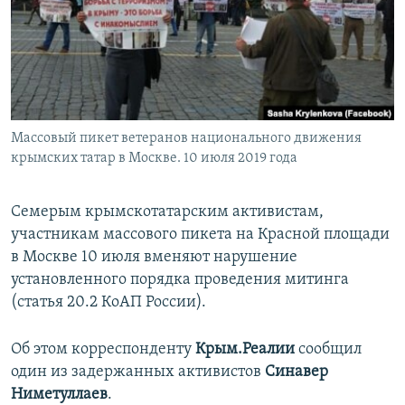
ПРИСОЕДИНЯЙТЕСЬ!
ПОБЕДИТЕЛЕЙ НЕ СУДЯТ?
КРЫМ.НЕПОКОРЕННЫЙ
ELIFBE
УКРАИНСКАЯ ПРОБЛЕМА КРЫМА
Все сайты RFE/RL
Массовый пикет ветеранов национального движения
крымских татар в Москве. 10 июля 2019 года
Семерым крымскотатарским активистам,
участникам массового пикета на Красной площади
в Москве 10 июля вменяют нарушение
установленного порядка проведения митинга
(статья 20.2 КоАП России).
Об этом корреспонденту
Крым.Реалии
сообщил
один из задержанных активистов
Синавер
Ниметуллаев
.