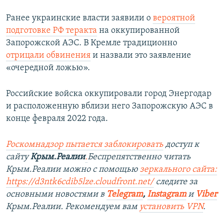
Ранее украинские власти заявили о
вероятной
подготовке РФ теракта
на оккупированной
Запорожской АЭС. В Кремле традиционно
отрицали обвинения
и назвали это заявление
«очередной ложью».
Российские войска оккупировали город Энергодар
и расположенную вблизи него Запорожскую АЭС в
конце февраля 2022 года.
Роскомнадзор пытается заблокировать
доступ к
сайту
Крым.Реалии
.
Беспрепятственно читать
Крым.Реалии можно с помощью
зеркального сайта:
https://d3ntk6cdib5lze.cloudfront.net/
следите за
основными новостями в
Telegram
,
Instagram
и
Viber
Крым.Реалии. Рекомендуем вам
установить VPN
.