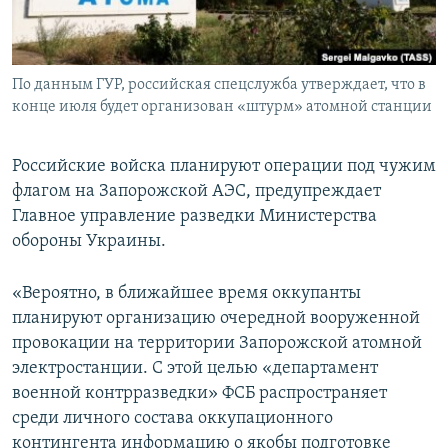
ПРИСОЕДИНЯЙТЕСЬ!
ПОБЕДИТЕЛЕЙ НЕ СУДЯТ?
КРЫМ.НЕПОКОРЕННЫЙ
По данным ГУР, российская спецслужба утверждает, что в
ELIFBE
конце июля будет организован «штурм» атомной станции
УКРАИНСКАЯ ПРОБЛЕМА КРЫМА
Все сайты RFE/RL
Российские войска планируют операции под чужим
флагом на Запорожской АЭС, предупреждает
Главное управление разведки Министерства
обороны Украины.
«Вероятно, в ближайшее время оккупанты
планируют организацию очередной вооруженной
провокации на территории Запорожской атомной
электростанции. С этой целью «департамент
военной контрразведки» ФСБ распространяет
среди личного состава оккупационного
контингента информацию о якобы подготовке