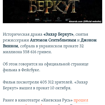
ПРИСОЕДИНЯЙТЕСЬ!
ПОБЕДИТЕЛЕЙ НЕ СУДЯТ?
КРЫМ.НЕПОКОРЕННЫЙ
ELIFBE
УКРАИНСКАЯ ПРОБЛЕМА КРЫМА
Историческая драма
«Захар Беркут»
, снятая
Все сайты RFE/RL
режиссерами
Ахтемом Сеитаблаевым
и
Джоном
Винном
, собрала в украинском прокате 32
миллиона 558 616 гривен.
Об этом говорится на официальной странице
фильма в Фейсбуке.
Фильм посмотрели 405 312 зрителей. «Захар
Беркут» вышел в прокат 10 октября.
Ранее в кинотеатре «Киевская Русь»
прошел