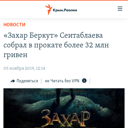
Доступность
ссылки
Вернуться
НОВОСТИ
к
НОВОСТИ
«Захар Беркут» Сеитаблаева
основному
СПЕЦПРОЕКТЫ
содержанию
собрал в прокате более 32 млн
ВОДА
Вернутся
ГРУЗ 200
гривен
к
ИСТОРИЯ
КАРТА ВОЕННЫХ ОБЪЕКТОВ КРЫМА
главной
05 ноября 2019, 12:14
ЕЩЕ
11 ЛЕТ ОККУПАЦИИ КРЫМА. 11 ИСТОРИЙ СОПРОТИВЛЕНИЯ
навигации
Вернутся
Поделиться
Читать без VPN
РАДІО СВОБОДА
ИНТЕРАКТИВ
к
КАК ОБОЙТИ БЛОКИРОВКУ
ИНФОГРАФИКА
поиску
ТЕЛЕПРОЕКТ КРЫМ.РЕАЛИИ
Українською
СОВЕТЫ ПРАВОЗАЩИТНИКОВ
Qırımtatar
ПРОПАВШИЕ БЕЗ ВЕСТИ