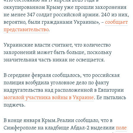
«По состоянию на 17 апреля 2023 года в
ПРИСОЕДИНЯЙТЕСЬ!
ПОБЕДИТЕЛЕЙ НЕ СУДЯТ?
оккупированном Крыму уже прошли захоронения
не менее 347 солдат российской армии. 240 из них,
КРЫМ.НЕПОКОРЕННЫЙ
вероятно, были гражданами Украины», –
сообщает
ELIFBE
представительство
.
УКРАИНСКАЯ ПРОБЛЕМА КРЫМА
Украинские власти считают, что количество
Все сайты RFE/RL
захоронений может быть больше, поскольку
значительная часть никак не освещается.
В середине февраля сообщалось, что российская
полиция возбудила уголовное дело по факту
надругательства над расположенной в Евпатории
могилой участника войны в Украине
. Ее пытались
поджечь.
В конце января Крым.Реалии сообщало, что в
Симферополе на кладбище Абдал-2 выделили
поле