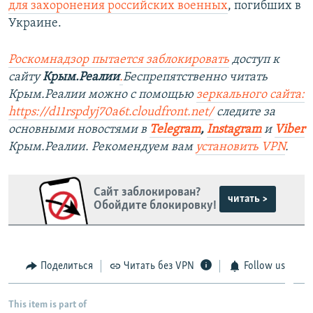
для захоронения российских военных
, погибших в
Украине.
Роскомнадзор пытается заблокировать
доступ к
сайту
Крым.Реалии
.
Беспрепятственно читать
Крым.Реалии можно с помощью
зеркального сайта:
https://d11rspdyj70a6t.cloudfront.net/
следите за
основными новостями в
Telegram
,
Instagram
и
Viber
Крым.Реалии. Рекомендуем вам
установить VPN
.
Сайт заблокирован?
читать >
Обойдите блокировку!
Поделиться
Читать без VPN
Follow us
This item is part of