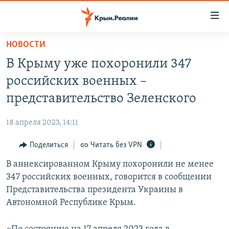
Доступность
ссылки
Вернуться
НОВОСТИ
к
НОВОСТИ
В Крыму уже похоронили 347
основному
СПЕЦПРОЕКТЫ
содержанию
российских военных –
ВОДА
Вернутся
ГРУЗ 200
представительство Зеленского
к
ИСТОРИЯ
КАРТА ВОЕННЫХ ОБЪЕКТОВ КРЫМА
главной
18 апреля 2023, 14:11
ЕЩЕ
11 ЛЕТ ОККУПАЦИИ КРЫМА. 11 ИСТОРИЙ СОПРОТИВЛЕНИЯ
навигации
Вернутся
Поделиться
Читать без VPN
РАДІО СВОБОДА
ИНТЕРАКТИВ
к
В аннексированном Крыму похоронили не менее
КАК ОБОЙТИ БЛОКИРОВКУ
ИНФОГРАФИКА
поиску
347 российских военных, говорится в сообщении
ТЕЛЕПРОЕКТ КРЫМ.РЕАЛИИ
Представительства президента Украины в
Українською
Автономной Республике Крым.
СОВЕТЫ ПРАВОЗАЩИТНИКОВ
Qırımtatar
ПРОПАВШИЕ БЕЗ ВЕСТИ