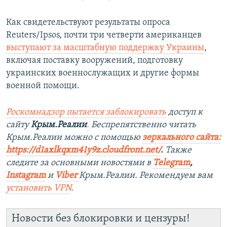
Как свидетельствуют результаты опроса
Reuters/Ipsos, почти три четверти американцев
выступают за масштабную поддержку Украины
,
включая поставку вооружений, подготовку
украинских военнослужащих и другие формы
военной помощи.
Роскомнадзор пытается заблокировать
доступ к
сайту
Крым.Реалии
.
Беспрепятственно читать
Крым.Реалии мож
но с помощью
зеркального сайта:
https://d1axlkqxm41y9z.cloudfront.net/
. ​
Также
следите за основными новостями в
Telegram
,
Instagram
и
Viber
Крым.Реалии. Рекомендуем вам
установить
VPN
.
Новости без блокировки и цензуры!