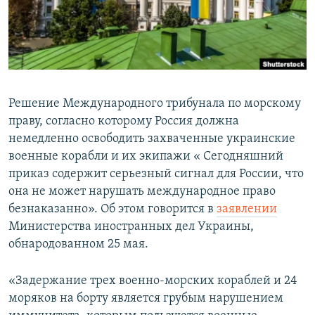
ПРИСОЕДИНЯЙТЕСЬ!
ПОБЕДИТЕЛЕЙ НЕ СУДЯТ?
КРЫМ.НЕПОКОРЕННЫЙ
ELIFBE
УКРАИНСКАЯ ПРОБЛЕМА КРЫМА
Решение Международного трибунала по морскому
Все сайты RFE/RL
праву, согласно которому Россия должна
немедленно освободить захваченные украинские
военные корабли и их экипажи « Сегодняшний
приказ содержит серьезный сигнал для России, что
она не может нарушать международное право
безнаказанно». Об этом говорится в
заявлении
Министерства иностранных дел Украины,
обнародованном 25 мая.
«Задержание трех военно-морских кораблей и 24
моряков на борту является грубым нарушением