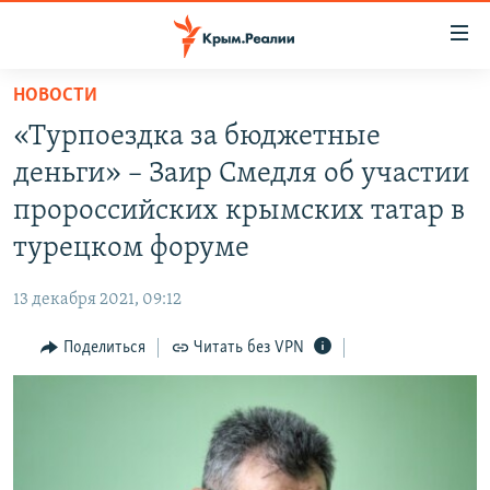
Доступность
ссылки
Вернуться
НОВОСТИ
к
НОВОСТИ
«Турпоездка за бюджетные
основному
СПЕЦПРОЕКТЫ
содержанию
деньги» – Заир Смедля об участии
ВОДА
Вернутся
ГРУЗ 200
пророссийских крымских татар в
к
ИСТОРИЯ
КАРТА ВОЕННЫХ ОБЪЕКТОВ КРЫМА
турецком форуме
главной
ЕЩЕ
11 ЛЕТ ОККУПАЦИИ КРЫМА. 11 ИСТОРИЙ СОПРОТИВЛЕНИЯ
навигации
13 декабря 2021, 09:12
Вернутся
РАДІО СВОБОДА
ИНТЕРАКТИВ
к
Поделиться
Читать без VPN
КАК ОБОЙТИ БЛОКИРОВКУ
ИНФОГРАФИКА
поиску
ТЕЛЕПРОЕКТ КРЫМ.РЕАЛИИ
Українською
СОВЕТЫ ПРАВОЗАЩИТНИКОВ
Qırımtatar
ПРОПАВШИЕ БЕЗ ВЕСТИ