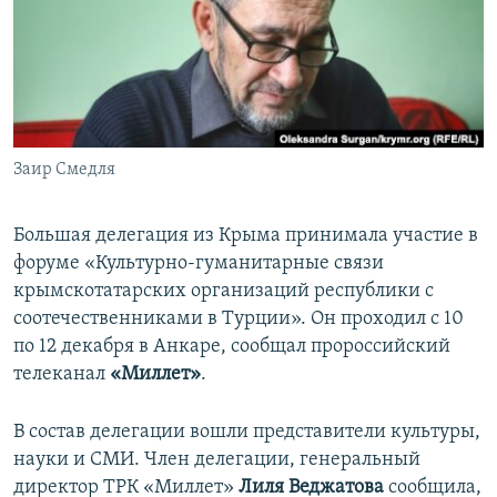
ПРИСОЕДИНЯЙТЕСЬ!
ПОБЕДИТЕЛЕЙ НЕ СУДЯТ?
КРЫМ.НЕПОКОРЕННЫЙ
ELIFBE
УКРАИНСКАЯ ПРОБЛЕМА КРЫМА
Все сайты RFE/RL
Заир Смедля
Большая делегация из Крыма принимала участие в
форуме «Культурно-гуманитарные связи
крымскотатарских организаций республики с
соотечественниками в Турции». Он проходил с 10
по 12 декабря в Анкаре, сообщал пророссийский
телеканал
«Миллет»
.
В состав делегации вошли представители культуры,
науки и СМИ. Член делегации, генеральный
директор ТРК «Миллет»
Лиля Веджатова
сообщила,