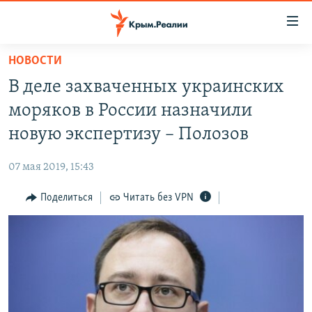
Доступность
ссылки
Вернуться
НОВОСТИ
к
НОВОСТИ
В деле захваченных украинских
основному
СПЕЦПРОЕКТЫ
содержанию
моряков в России назначили
ВОДА
Вернутся
ГРУЗ 200
новую экспертизу – Полозов
к
ИСТОРИЯ
КАРТА ВОЕННЫХ ОБЪЕКТОВ КРЫМА
главной
07 мая 2019, 15:43
ЕЩЕ
11 ЛЕТ ОККУПАЦИИ КРЫМА. 11 ИСТОРИЙ СОПРОТИВЛЕНИЯ
навигации
Вернутся
Поделиться
Читать без VPN
РАДІО СВОБОДА
ИНТЕРАКТИВ
к
КАК ОБОЙТИ БЛОКИРОВКУ
ИНФОГРАФИКА
поиску
ТЕЛЕПРОЕКТ КРЫМ.РЕАЛИИ
Українською
СОВЕТЫ ПРАВОЗАЩИТНИКОВ
Qırımtatar
ПРОПАВШИЕ БЕЗ ВЕСТИ