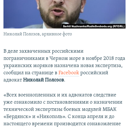
ПРИСОЕДИНЯЙТЕСЬ!
ПОБЕДИТЕЛЕЙ НЕ СУДЯТ?
КРЫМ.НЕПОКОРЕННЫЙ
ELIFBE
Николай Полозов, архивное фото
УКРАИНСКАЯ ПРОБЛЕМА КРЫМА
Все сайты RFE/RL
В деле захваченных российскими
пограничниками в Черном море в ноябре 2018 года
украинских моряков назначена новая экспертиза,
сообщил на странице в
Facebook
российский
адвокат
Николай Полозов
.
«Всех военнопленных и их адвокатов следствие
уже ознакомило с постановлениями о назначении
технической экспертизы боевых модулей МБАК
«Бердянск» и «Никополь». С конца апреля и до
настоящего времени производится ознакомление