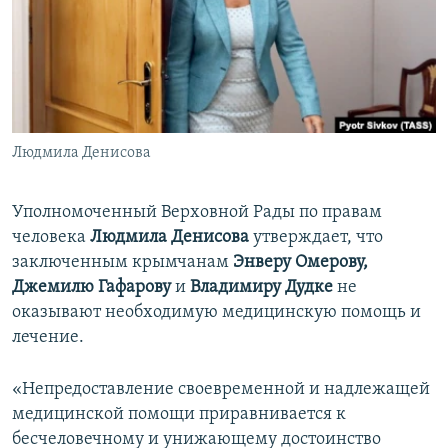
ПРИСОЕДИНЯЙТЕСЬ!
ПОБЕДИТЕЛЕЙ НЕ СУДЯТ?
КРЫМ.НЕПОКОРЕННЫЙ
ELIFBE
УКРАИНСКАЯ ПРОБЛЕМА КРЫМА
Все сайты RFE/RL
Людмила Денисова
Уполномоченный Верховной Рады по правам
человека
Людмила Денисова
утверждает,
что
заключенным крымчанам
Энверу Омерову,
Джемилю Гафарову
и
Владимиру Дудке
не
оказывают необходимую медицинскую помощь и
лечение.
«Непредоставление своевременной и надлежащей
медицинской помощи приравнивается к
бесчеловечному и унижающему достоинство