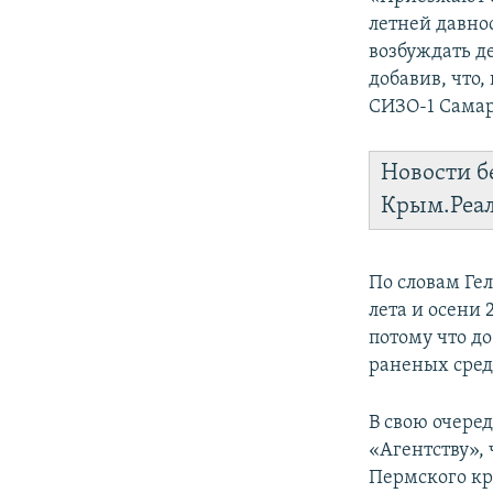
летней давнос
возбуждать де
добавив, что,
СИЗО-1 Сама
Новости б
Крым.Реа
По словам Ге
лета и осени
потому что д
раненых сред
В свою очере
«Агентству»,
Пермского кр