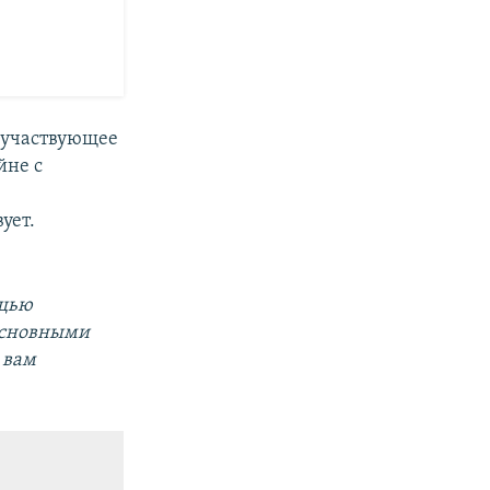
 участвующее
йне с
ует.
ощью
основными
 вам