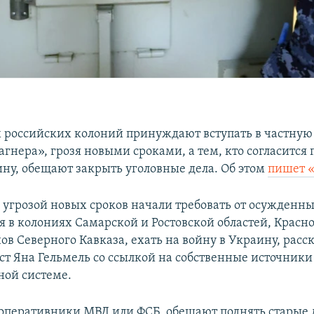
российских колоний принуждают вступать в частную
гнера», грозя новыми сроками, а тем, кто согласится 
ину, обещают закрыть уголовные дела. Об этом
пишет «
 угрозой новых сроков начали требовать от осужденны
 в колониях Самарской и Ростовской областей, Красн
ов Северного Кавказа, ехать на войну в Украину, расс
т Яна Гельмель со ссылкой на собственные источники
ой системе.
перативники МВД или ФСБ, обещают поднять старые д