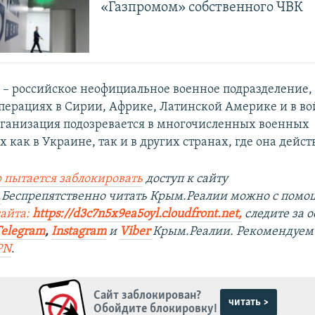
«Газпромом» собственного ЧВК
 – российское неофициальное военное подразделение,
перациях в Сирии, Африке, Латинской Америке и в во
ганизация подозревается в многочисленных военных
 как в Украине, так и в других странах, где она действ
 пытается заблокировать
доступ к сайту
.
Беспрепятственно читать Крым.Реалии можно с пом
сайта:
https://d3c7n5x9ea5oyl.cloudfront.net,
следите за 
Telegram
,
Instagram
и
Viber
Крым.Реалии. Рекомендуем
PN
.
Сайт заблокирован?
читать >
Обойдите блокировку!