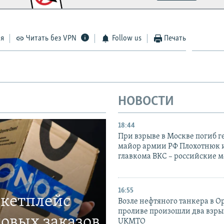
ся
Читать без VPN
Follow us
Печать
НОВОСТИ
18:44
При взрыве в Москве погиб г
майор армии РФ Плохотнюк и
главкома ВКС – российские 
16:55
ркетплейс
Возле нефтяного танкера в 
проливе произошли два взры
овых заказов
UKMTO