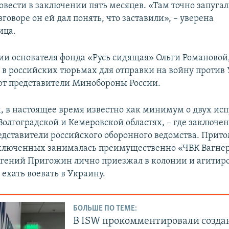
овести в заключении пять месяцев. «Там точно запугал
говоре он ей дал понять, что заставили», – уверена
ица.
и основателя фонда «Русь сидящая» Ольги Романовой
в российских тюрьмах для отправки на войну против
ют представители Минобороны России.
, в настоящее время известно как минимум о двух ис
 Волгоградской и Кемеровской областях, – где заключе
едставители российского оборонного ведомства. Прито
ключенных занималась преимущественно «ЧВК Вагнер
вгений Пригожин лично приезжал в колонии и агитир
ехать воевать в Украину.
БОЛЬШЕ ПО ТЕМЕ:
В ISW прокомментировали созда