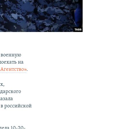
 военную
поехать на
Агентство»
.
х,
одарского
казала
 в российской
ела 10-20-