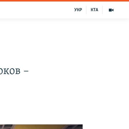
УКР
КТА
оков –