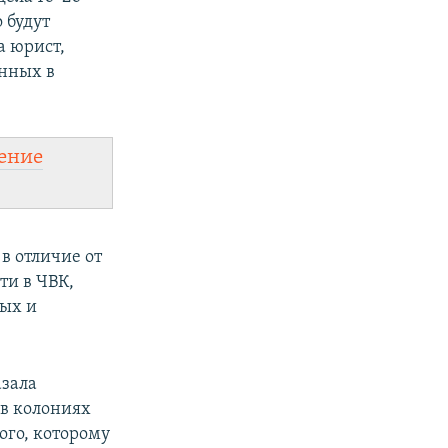
 будут
а юрист,
енных в
ение
в отличие от
ти в ЧВК,
тых и
азала
 в колониях
ого, которому