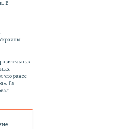
и. В
,
 Украины
правительных
нных
м что ранее
а». Ее
овал
ние