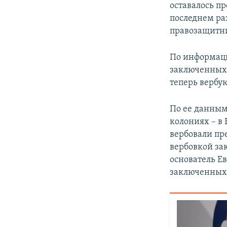
оставалось пр
последнем раз
правозащитн
По информаци
заключенных 
теперь вербу
По ее данным
колониях – в
вербовали пр
вербовкой за
основатель Е
заключенных 