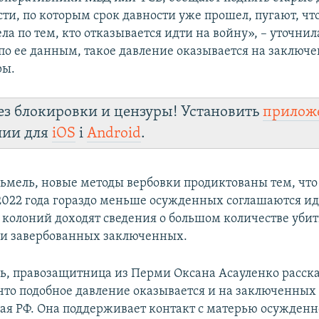
ти, по которым срок давности уже прошел, пугают, что
ла по тем, кто отказывается идти на войну», – уточнил
 по ее данным, такое давление оказывается на заключ
ры.
ез блокировки и цензуры! Установить
прилож
лии для
iOS
і
Android
.
льмель, новые методы вербовки продиктованы тем, что 
 2022 года гораздо меньше осужденных соглашаются ид
о колоний доходят сведения о большом количестве уби
и завербованных заключенных.
дь, правозащитница из Перми Оксана Асауленко расск
 что подобное давление оказывается и на заключенных
ая РФ. Она поддерживает контакт с матерью осужденн