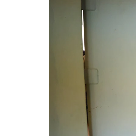
ПОБЕДИТЕЛЕЙ НЕ СУДЯТ?
КРЫМ.НЕПОКОРЕННЫЙ
ELIFBE
УКРАИНСКАЯ ПРОБЛЕМА КРЫМА