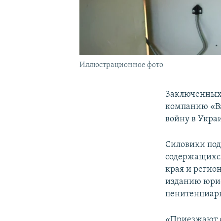
Иллюстрационное фото
Заключенных 
компанию «Ва
войну в Укра
Силовики под
содержащихся
края и регион
изданию юрис
пенитенциарн
«Приезжают о