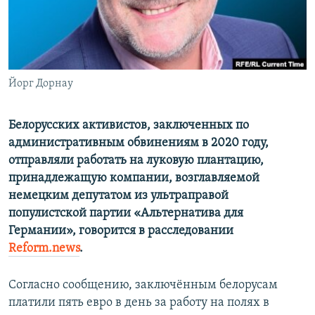
ПРИСОЕДИНЯЙТЕСЬ!
ПОБЕДИТЕЛЕЙ НЕ СУДЯТ?
КРЫМ.НЕПОКОРЕННЫЙ
ELIFBE
Йорг Дорнау
УКРАИНСКАЯ ПРОБЛЕМА КРЫМА
Все сайты RFE/RL
Белорусских активистов, заключенных по
административным обвинениям в 2020 году,
отправляли работать на луковую плантацию,
принадлежащую компании, возглавляемой
немецким депутатом из ультраправой
популистской партии «Альтернатива для
Германии», говорится в расследовании
Reform.news
.
Согласно сообщению, заключённым белорусам
платили пять евро в день за работу на полях в