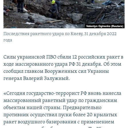
ПРИСОЕДИНЯЙТЕСЬ!
ПОБЕДИТЕЛЕЙ НЕ СУДЯТ?
КРЫМ.НЕПОКОРЕННЫЙ
ELIFBE
Последствия ракетного удара по Киеву, 31 декабря 2022
УКРАИНСКАЯ ПРОБЛЕМА КРЫМА
года
Все сайты RFE/RL
Силы украинской ПВО сбили 12 российских ракет в
ходе массированного удара РФ 31 декабря. Об этом
сообщил главком Вооруженных сил Украины
генерал Валерий Залужный.
«Сегодня государство-террорист РФ вновь нанесла
массированный ракетный удар по гражданским
объектам нашей страны. Предварительно
противник осуществил пуски более 20 крылатых
ракет воздушного базирования с применением