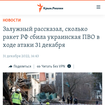
Доступность
ссылки
Вернуться
НОВОСТИ
к
НОВОСТИ
Залужный рассказал, сколько
основному
СПЕЦПРОЕКТЫ
содержанию
ракет РФ сбила украинская ПВО в
ВОДА
Вернутся
ГРУЗ 200
ходе атаки 31 декабря
к
ИСТОРИЯ
КАРТА ВОЕННЫХ ОБЪЕКТОВ КРЫМА
главной
31 декабря 2022, 16:43
ЕЩЕ
11 ЛЕТ ОККУПАЦИИ КРЫМА. 11 ИСТОРИЙ СОПРОТИВЛЕНИЯ
навигации
Вернутся
Поделиться
Читать без VPN
РАДІО СВОБОДА
ИНТЕРАКТИВ
к
КАК ОБОЙТИ БЛОКИРОВКУ
ИНФОГРАФИКА
поиску
ТЕЛЕПРОЕКТ КРЫМ.РЕАЛИИ
Українською
СОВЕТЫ ПРАВОЗАЩИТНИКОВ
Qırımtatar
ПРОПАВШИЕ БЕЗ ВЕСТИ