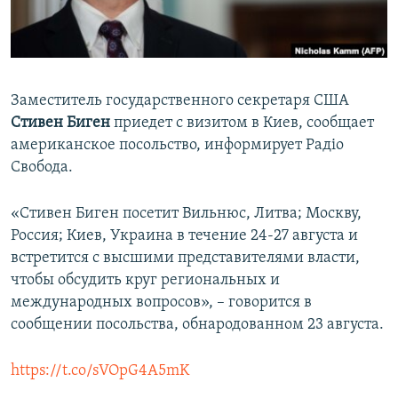
ПРИСОЕДИНЯЙТЕСЬ!
ПОБЕДИТЕЛЕЙ НЕ СУДЯТ?
КРЫМ.НЕПОКОРЕННЫЙ
ELIFBE
Заместитель государственного секретаря США
УКРАИНСКАЯ ПРОБЛЕМА КРЫМА
Стивен Биген
приедет с визитом в Киев, сообщает
Все сайты RFE/RL
американское посольство, информирует Радіо
Свобода.
«Стивен Биген посетит Вильнюс, Литва; Москву,
Россия; Киев, Украина в течение 24-27 августа и
встретится с высшими представителями власти,
чтобы обсудить круг региональных и
международных вопросов», – говорится в
сообщении посольства, обнародованном 23 августа.
https://t.co/sVOpG4A5mK