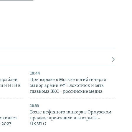
18:44
кораблей
При взрыве в Москве погиб генерал-
и и НПЗ в
майор армии РФ Плохотнюк и зять
главкома ВКС – российские медиа
16:55
Возле нефтяного танкера в Ормузском
 ожидает
проливе произошли два взрыва –
-2027
UKMTO