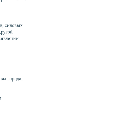
в, силовых
другой
заявлении
вы города,
8