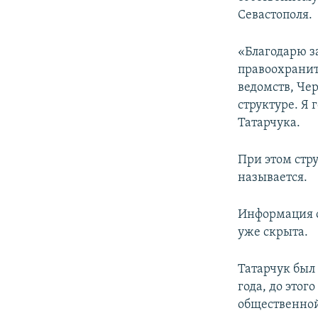
ПОБЕДИТЕЛЕЙ НЕ СУДЯТ?
Севастополя.
КРЫМ.НЕПОКОРЕННЫЙ
«Благодарю з
ELIFBE
правоохранит
УКРАИНСКАЯ ПРОБЛЕМА КРЫМА
ведомств, Че
структуре. Я 
Татарчука.
При этом стру
называется.
Информация о
уже скрыта.
Татарчук был
года, до этог
общественной