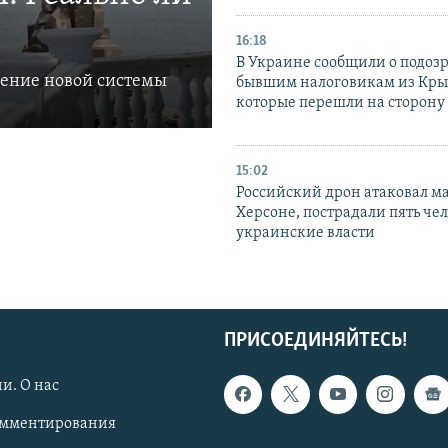
16:18
В Украине сообщили о подоз
ление новой системы
бывшим налоговикам из Кры
которые перешли на сторону
15:02
Российский дрон атаковал м
Херсоне, пострадали пять чел
украинские власти
ПРИСОЕДИНЯЙТЕСЬ!
и. О нас
омментирования