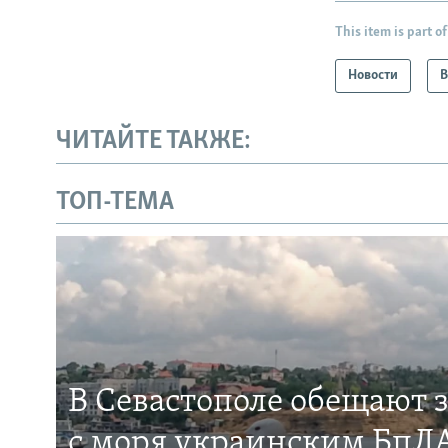
This item is part of
Новости
В
ЧИТАЙТЕ ТАКЖЕ:
ТОП-ТЕМА
В Севастополе обещают 
с моря украинским БпЛА