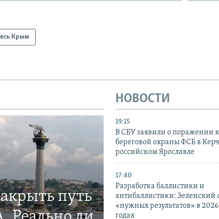
есь Крым
НОВОСТИ
19:15
В СБУ заявили о поражении 
береговой охраны ФСБ в Керч
российском Ярославле
17:40
Разработка баллистики и
закрыть путь
антибаллистики: Зеленский
«нужных результатов» в 2026
. Реально ли
годах