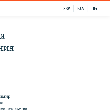
УКР
КТА
ля
ния
димир
по
правительства