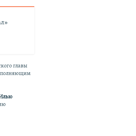
ал»
кого главы
исполняющим
Илью
цию