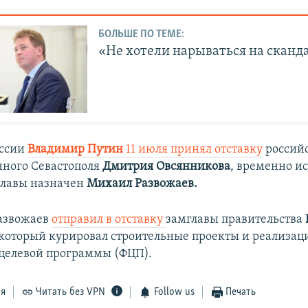
БОЛЬШЕ ПО ТЕМЕ:
«Не хотели нарываться на сканд
оссии
Владимир Путин
11 июля принял отставку
российс
ного Севастополя
Дмитрия Овсянникова
, временно 
главы назначен
Михаил Развожаев.
Развожаев
отправил в отставку
замглавы правительства
 который курировал строительные проекты и реализа
целевой программы (ФЦП).
ся
Читать без VPN
Follow us
Печать