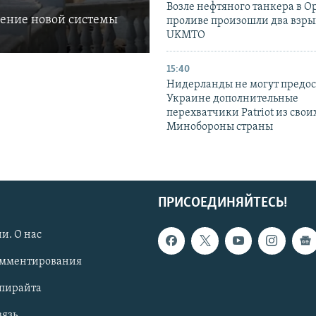
Возле нефтяного танкера в 
ление новой системы
проливе произошли два взры
UKMTO
15:40
Нидерланды не могут предос
Украине дополнительные
перехватчики Patriot из своих
Минобороны страны
ПРИСОЕДИНЯЙТЕСЬ!
и. О нас
омментирования
опирайта
вязь