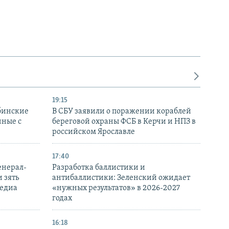
19:15
бинские
В СБУ заявили о поражении кораблей
нные с
береговой охраны ФСБ в Керчи и НПЗ в
российском Ярославле
17:40
енерал-
Разработка баллистики и
 зять
антибаллистики: Зеленский ожидает
медиа
«нужных результатов» в 2026-2027
годах
16:18