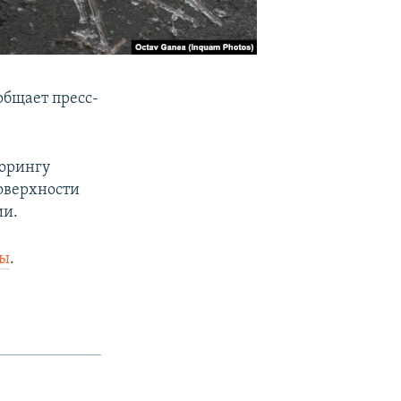
общает пресс-
торингу
оверхности
ии.
ды
.