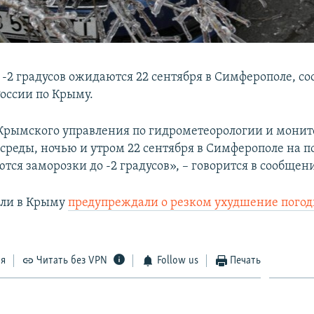
 -2 градусов ожидаются 22 сентября в Симферополе, со
оссии по Крыму.
рымского управления по гидрометеорологии и мони
реды, ночью и утром 22 сентября в Симферополе на п
ся заморозки до -2 градусов», – говорится в сообщен
ели в Крыму
предупреждали о резком ухудшение пого
ся
Читать без VPN
Follow us
Печать