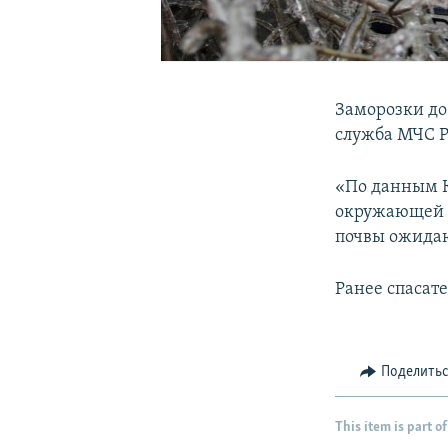
Заморозки до
служба МЧС Р
«По данным К
окружающей с
почвы ожидают
Ранее спасат
Поделить
This item is part of