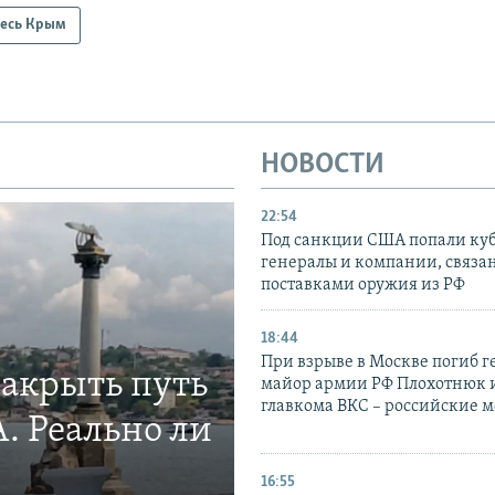
есь Крым
НОВОСТИ
22:54
Под санкции США попали ку
генералы и компании, связа
поставками оружия из РФ
18:44
При взрыве в Москве погиб г
закрыть путь
майор армии РФ Плохотнюк и
главкома ВКС – российские 
. Реально ли
16:55