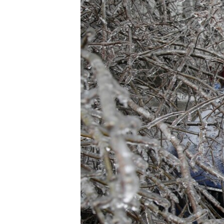
ПОБЕДИТЕЛЕЙ НЕ СУДЯТ?
КРЫМ.НЕПОКОРЕННЫЙ
ELIFBE
УКРАИНСКАЯ ПРОБЛЕМА КРЫМА