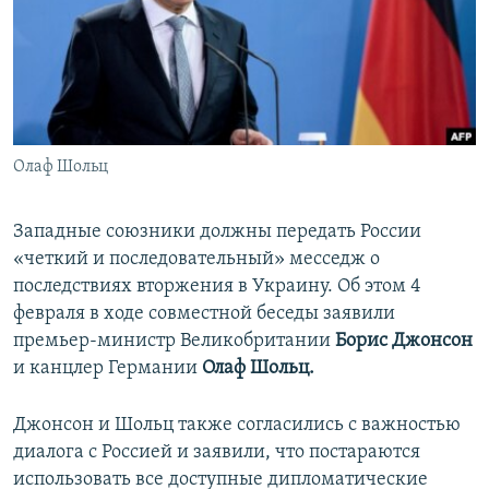
ПРИСОЕДИНЯЙТЕСЬ!
ПОБЕДИТЕЛЕЙ НЕ СУДЯТ?
КРЫМ.НЕПОКОРЕННЫЙ
ELIFBE
УКРАИНСКАЯ ПРОБЛЕМА КРЫМА
Все сайты RFE/RL
Олаф Шольц
Западные союзники должны передать России
«четкий и последовательный» месседж о
последствиях вторжения в Украину. Об этом 4
февраля в ходе совместной беседы заявили
премьер-министр Великобритании
Борис Джонсон
и канцлер Германии
Олаф Шольц.
Джонсон и Шольц также согласились с важностью
диалога с Россией и заявили, что постараются
использовать все доступные дипломатические