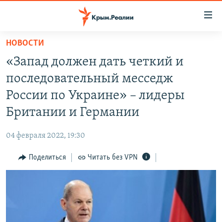
Доступность
ссылки
Вернуться
НОВОСТИ
к
НОВОСТИ
«Запад должен дать четкий и
основному
СПЕЦПРОЕКТЫ
содержанию
последовательный месседж
ВОДА
Вернутся
ГРУЗ 200
России по Украине» – лидеры
к
ИСТОРИЯ
КАРТА ВОЕННЫХ ОБЪЕКТОВ КРЫМА
Британии и Германии
главной
ЕЩЕ
11 ЛЕТ ОККУПАЦИИ КРЫМА. 11 ИСТОРИЙ СОПРОТИВЛЕНИЯ
навигации
04 февраля 2022, 19:30
Вернутся
РАДІО СВОБОДА
ИНТЕРАКТИВ
к
Поделиться
Читать без VPN
КАК ОБОЙТИ БЛОКИРОВКУ
ИНФОГРАФИКА
поиску
ТЕЛЕПРОЕКТ КРЫМ.РЕАЛИИ
Українською
СОВЕТЫ ПРАВОЗАЩИТНИКОВ
Qırımtatar
ПРОПАВШИЕ БЕЗ ВЕСТИ