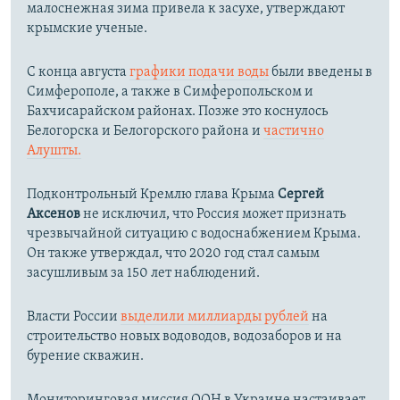
малоснежная зима привела к засухе, утверждают
крымские ученые.
С конца августа
графики подачи воды
были введены в
Симферополе, а также в Симферопольском и
Бахчисарайском районах. Позже это коснулось
Белогорска и Белогорского района и
частично
Алушты.
Подконтрольный Кремлю глава Крыма
Сергей
Аксенов
не исключил, что Россия может признать
чрезвычайной ситуацию с водоснабжением Крыма.
Он также утверждал, что 2020 год стал самым
засушливым за 150 лет наблюдений.​
Власти России
выделили миллиарды рублей
на
строительство новых водоводов, водозаборов и на
бурение скважин.
Мониторинговая миссия ООН в Украине настаивает,