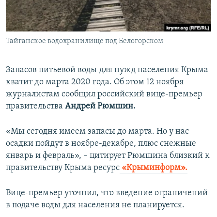
ПРИСОЕДИНЯЙТЕСЬ!
ПОБЕДИТЕЛЕЙ НЕ СУДЯТ?
КРЫМ.НЕПОКОРЕННЫЙ
Тайганское водохранилище под Белогорском
ELIFBE
УКРАИНСКАЯ ПРОБЛЕМА КРЫМА
Запасов питьевой воды для нужд населения Крыма
Все сайты RFE/RL
хватит до марта 2020 года. Об этом 12 ноября
журналистам сообщил российский вице-премьер
правительства
Андрей Рюмшин.
«Мы сегодня имеем запасы до марта. Но у нас
осадки пойдут в ноябре-декабре, плюс снежные
январь и февраль», – цитирует Рюмшина близкий к
правительству Крыма ресурс
«Крыминформ».
Вице-премьер уточнил, что введение ограничений
в подаче воды для населения не планируется.