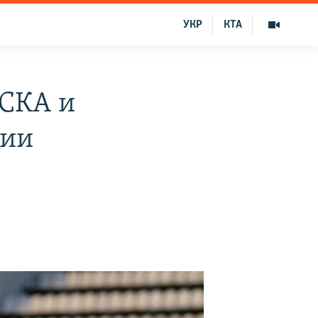
УКР
КТА
ЦСКА и
ции