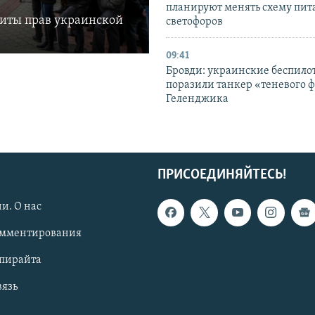
планируют менять схему пит
щиты прав украинской
светофоров
09:41
Бровди: украинские беспил
поразили танкер «теневого ф
Геленджика
ПРИСОЕДИНЯЙТЕСЬ!
и. О нас
омментирования
опирайта
вязь