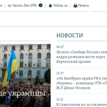
ся
Читать без VPN
Follow us
Печать
НОВОСТИ
16:27
Легион «Свобода России» по
кадры разведки моста через
Керченский пролив
13:27
«На Кинбурне армия РФ в гл
обороне» – командир ОТК «О
ВСУ Денис Носиков
где украинцы
11:11
В Севастополе из-за отключе