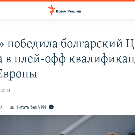
» победила болгарский 
 в плей-офф квалифика
Европы
 22:34
ся
Читать без VPN