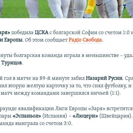
аря»
победила
ЦСКА
с болгарской Софии со счетом 1:0 
и Европы
. Об этом сообщает
Радіо Свобода
.
инуты болгарская команда играла в меньшинстве – уд
 Турицов
.
 гол в матче на 89-й минуте забил
Назарий Русин
. Ср
чил вторую желтую карточку за то, что снял футболку, 
 матч между командами завершился ничьей (1:1).
аунде квалификации Лиги Европы «Заря» встретится
 пары
«Эспаньол»
(Испания) –
«Люцерн»
(Швейцария).
манда выиграла со счетом 3:0.