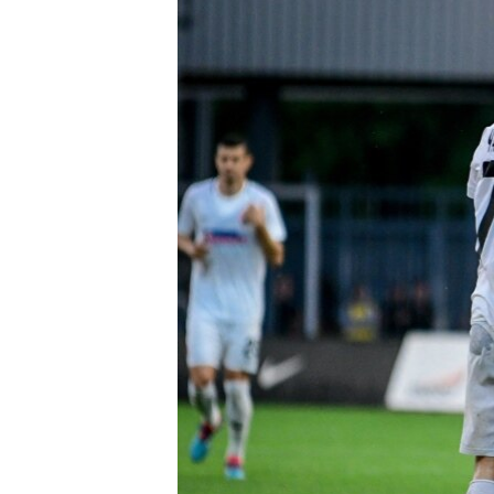
ПОБЕДИТЕЛЕЙ НЕ СУДЯТ?
КРЫМ.НЕПОКОРЕННЫЙ
ELIFBE
УКРАИНСКАЯ ПРОБЛЕМА КРЫМА