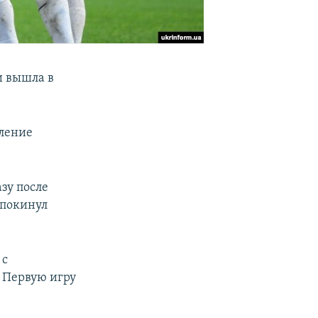
и вышла в
аление
азу после
и покинул
 с
 Первую игру