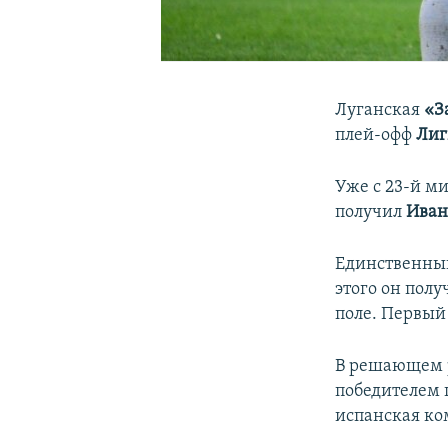
Луганская
«З
плей-офф
Лиг
Уже с 23-й м
получил
Иван
Единственный
этого он полу
поле. Первый
В решающем р
победителем
испанская ко