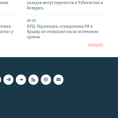
ания
складов могут перенести в Узбекистан и
Беларусь
09:29
отники
КРЦ: Украинцев, осужденных РФ в
лота» у
Крыму, не отпускают после истечения
сроков
БОЛЬШЕ