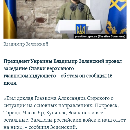
ПРИСОЕДИНЯЙТЕСЬ!
ПОБЕДИТЕЛЕЙ НЕ СУДЯТ?
КРЫМ.НЕПОКОРЕННЫЙ
ELIFBE
УКРАИНСКАЯ ПРОБЛЕМА КРЫМА
Все сайты RFE/RL
Владимир Зеленский
Президент Украины Владимир Зеленский провел
заседание Ставки верховного
главнокомандующего – об этом он сообщил 16
июля.
«Был доклад Главкома Александра Сырского о
ситуации на основных направлениях: Покровск,
Торецк, Часов Яр, Купянск, Волчанск и все
остальные. Замыслы российских войск и наш ответ
на них», – сообщил Зеленский.