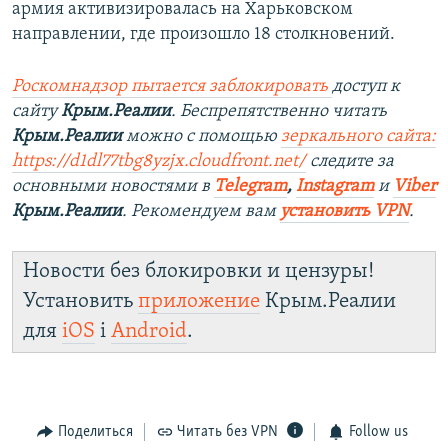
армия активизировалась на Харьковском
направлении, где произошло 18 столкновений.
Роскомнадзор пытается заблокировать
доступ к
сайту
Крым.Реалии
. Беспрепятственно читать
Крым.Реалии
можно с помощью
зеркального сайта:
https://d1dl77tbg8yzjx.cloudfront.net/
следите за
основными новостями в
Telegram
,
Instagram
и
Viber
Крым.Реалии
. Рекомендуем вам
установить VPN
.
Новости без блокировки и цензуры!
Установить
приложение
Крым.Реалии
для
iOS
і
Android
.
Поделиться
Читать без VPN
Follow us