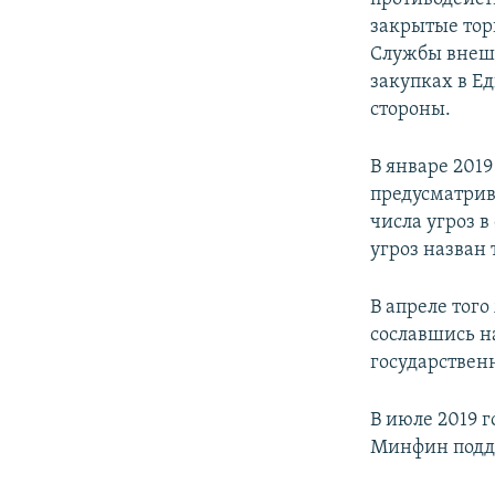
закрытые то
Службы внешн
закупках в Е
стороны.
В январе 2019
предусматрив
числа угроз 
угроз назван
В апреле того
сославшись на
государствен
В июле 2019 
Минфин подд