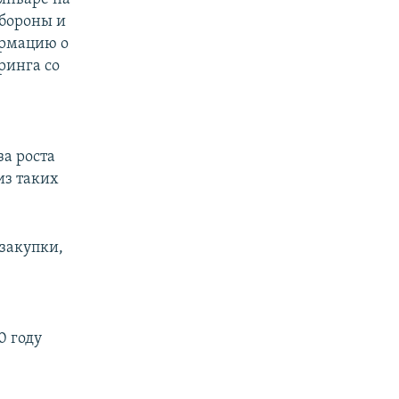
бороны и
ормацию о
ринга со
а роста
из таких
 закупки,
20 году