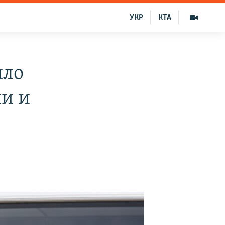
УКР
КТА
ило
ии и