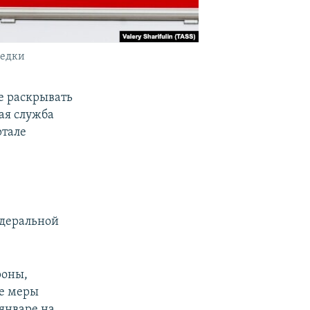
ведки
е раскрывать
ая служба
ртале
едеральной
роны,
ве меры
 январе на