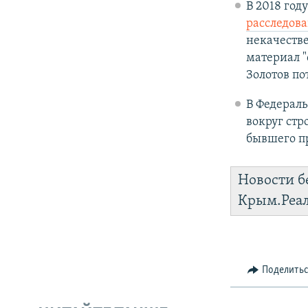
В 2018 год
расследов
некачеств
материал 
Золотов по
В Федераль
вокруг стр
бывшего п
Новости б
Крым.Реа
Поделить