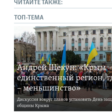
ЧИТАЙТЕ ТАКЖЕ:
ТОП-ТЕМА
Андрей Щекун: «Крым –
единственный регион, 
– меньшинство»
Дискуссия вокруг планов установить День за
общины Крыма