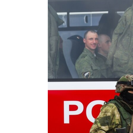
ПОБЕДИТЕЛЕЙ НЕ СУДЯТ?
КРЫМ.НЕПОКОРЕННЫЙ
ELIFBE
УКРАИНСКАЯ ПРОБЛЕМА КРЫМА