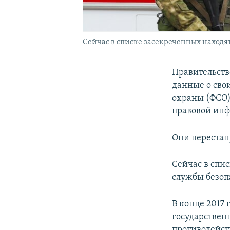
Сейчас в списке засекреченных наход
Правительств
данные о сво
охраны (ФСО)
правовой ин
Они перестану
Сейчас в спи
службы безоп
В конце 2017
государствен
противодейс