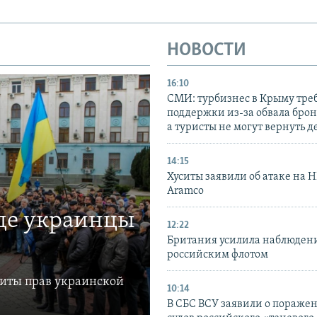
НОВОСТИ
16:10
СМИ: турбизнес в Крыму тре
поддержки из-за обвала бро
а туристы не могут вернуть д
14:15
Хуситы заявили об атаке на 
Aramco
где украинцы
12:22
Британия усилила наблюдени
российским флотом
щиты прав украинской
10:14
В СБС ВСУ заявили о пораже