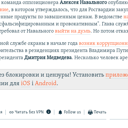
у команда оппозиционера
Алексея Навального
опублик
ание
, в котором утверждалось, что для Росгвардии зак
енные продукты по завышенным ценам. В ведомстве
н
"сфальсифицированным и провокативным". Глава служ
требовал от Навального
выйти на дуэль
. Но потом отказ
ной службе охраны в начале года
возник коррупционн
оительства в резиденциях президента Владимира Пути
резидента
Дмитрия Медведева
. Несколько человек ар
ез блокировки и цензуры! Установить
прилож
лии для
iOS
і
Android
.
ся
Читать без VPN
Follow us
Печать