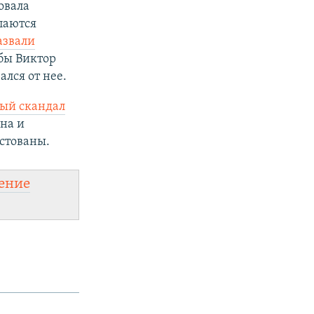
овала
упаются
азвали
бы Виктор
ался от нее.
ый скандал
на и
естованы.
ение