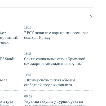
15:10
бует
В ВСУ заявили о поражении военного
нирований,
склада в Крыму
еньги
13:33
НПЗ Saudi
Сайт и социальные сети «Крымской
солидарности» стали недоступны
11:18
е за
В Крыму снова снизят объемы
свободной продажи топлива
09:05
нии трех
Украина закупит у Турции ракеты