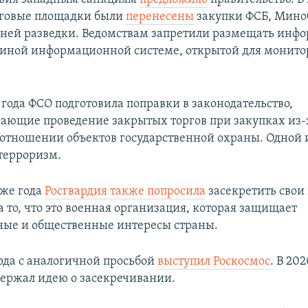
рговые площадки были
перенесены
закупки ФСБ, Мино
ей разведки. Ведомствам запретили размещать инф
диной информационной системе, открытой для монито
 года ФСО подготовила поправки в законодательство,
ающие проведение закрытых торгов при закупках из-з
в отношении объектов государственной охраны. Одной 
 терроризм.
 же года
Росгвардия также попросила
засекретить свои
 то, что это военная организация, которая защищает
ные и общественные интересы страны.
года с аналогичной просьбой
выступил Роскосмос
. В 20
ержал идею о засекречивании.