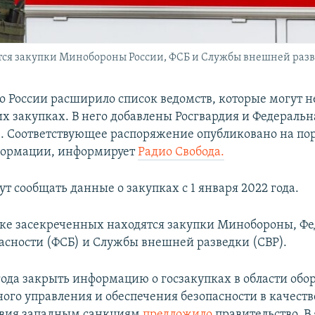
ятся закупки Минобороны России, ФСБ и Службы внешней раз
о России расширило список ведомств, которые могут н
их закупках. В него добавлены Росгвардия и Федеральн
. Соответствующее распоряжение опубликовано на по
формации, информирует
Радио Свобода.
т сообщать данные о закупках с 1 января 2022 года.
ске засекреченных находятся закупки Минобороны, Ф
асности (ФСБ) и Службы внешней разведки (СВР).
 года закрыть информацию о госзакупках в области обо
ного управления и обеспечения безопасности в качест
твия западным санкциям
предложило
правительство. В