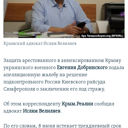
ПРИСОЕДИНЯЙТЕСЬ!
ПОБЕДИТЕЛЕЙ НЕ СУДЯТ?
КРЫМ.НЕПОКОРЕННЫЙ
ELIFBE
УКРАИНСКАЯ ПРОБЛЕМА КРЫМА
Все сайты RFE/RL
Крымский адвокат Ислям Велиляев
Защита арестованного в аннексированном Крыму
украинского военного
Евгения Добринского
подала
апелляционную жалобу на решение
подконтрольного России Киевского райсуда
Симферополя о заключении его под стражу.
Об этом корреспонденту
Крым.Реалии
сообщил
адвокат
Ислям Велиляев
.
По его словам, 8 июня истекает трехдневный срок