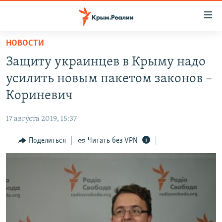
Доступность
ссылки
Вернуться
НОВОСТИ
к
НОВОСТИ
Защиту украинцев в Крыму надо
основному
СПЕЦПРОЕКТЫ
содержанию
усилить новым пакетом законов –
ВОДА
Вернутся
ГРУЗ 200
Кориневич
к
ИСТОРИЯ
КАРТА ВОЕННЫХ ОБЪЕКТОВ КРЫМА
главной
17 августа 2019, 15:37
ЕЩЕ
11 ЛЕТ ОККУПАЦИИ КРЫМА. 11 ИСТОРИЙ СОПРОТИВЛЕНИЯ
навигации
Вернутся
Поделиться
Читать без VPN
РАДІО СВОБОДА
ИНТЕРАКТИВ
к
КАК ОБОЙТИ БЛОКИРОВКУ
ИНФОГРАФИКА
поиску
ТЕЛЕПРОЕКТ КРЫМ.РЕАЛИИ
Українською
СОВЕТЫ ПРАВОЗАЩИТНИКОВ
Qırımtatar
ПРОПАВШИЕ БЕЗ ВЕСТИ