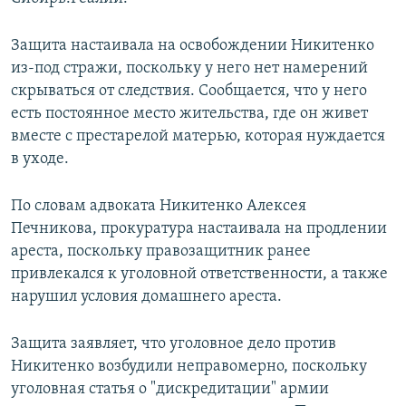
ПРИСОЕДИНЯЙТЕСЬ!
ПОБЕДИТЕЛЕЙ НЕ СУДЯТ?
Защита настаивала на освобождении Никитенко
КРЫМ.НЕПОКОРЕННЫЙ
из-под стражи, поскольку у него нет намерений
ELIFBE
скрываться от следствия. Сообщается, что у него
есть постоянное место жительства, где он живет
УКРАИНСКАЯ ПРОБЛЕМА КРЫМА
вместе с престарелой матерью, которая нуждается
Все сайты RFE/RL
в уходе.
По словам адвоката Никитенко Алексея
Печникова, прокуратура настаивала на продлении
ареста, поскольку правозащитник ранее
привлекался к уголовной ответственности, а также
нарушил условия домашнего ареста.
Защита заявляет, что уголовное дело против
Никитенко возбудили неправомерно, поскольку
уголовная статья о "дискредитации" армии