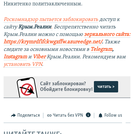
Никитенко политзаключенным.
Роскомнадзор пытается заблокировать
доступ к
сайту
Крым.Реалии
.
Беспрепятственно читать
Крым.Реалии можно с помощью
зеркального сайта:
https://krymrdfifckwgzffw.azureedge.net/
. ​
Также
следите за основными новостями в
Telegram
,
Instagram
и
Viber
Крым.Реалии. Рекомендуем вам
установить
VPN
.
Сайт заблокирован?
читать >
Обойдите блокировку!
Поделиться
Читать без VPN
Follow us