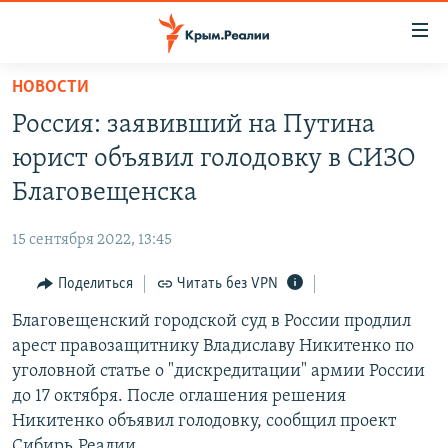
Доступность
ссылки
Вернуться
НОВОСТИ
к
НОВОСТИ
Россия: заявивший на Путина
основному
СПЕЦПРОЕКТЫ
содержанию
юрист объявил голодовку в СИЗО
ВОДА
Вернутся
ГРУЗ 200
Благовещенска
к
ИСТОРИЯ
КАРТА ВОЕННЫХ ОБЪЕКТОВ КРЫМА
главной
15 сентября 2022, 13:45
ЕЩЕ
11 ЛЕТ ОККУПАЦИИ КРЫМА. 11 ИСТОРИЙ СОПРОТИВЛЕНИЯ
навигации
Вернутся
Поделиться
Читать без VPN
РАДІО СВОБОДА
ИНТЕРАКТИВ
к
Благовещенский городской суд в России продлил
КАК ОБОЙТИ БЛОКИРОВКУ
ИНФОГРАФИКА
поиску
арест правозащитнику Владиславу Никитенко по
ТЕЛЕПРОЕКТ КРЫМ.РЕАЛИИ
уголовной статье о "дискредитации" армии России
Українською
до 17 октября. После оглашения решения
СОВЕТЫ ПРАВОЗАЩИТНИКОВ
Qırımtatar
Никитенко объявил голодовку, сообщил проект
ПРОПАВШИЕ БЕЗ ВЕСТИ
Сибирь.Реалии.