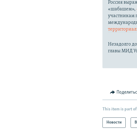
Россия выра
«шабашем»,
участникам п
международн
территориаль
Незадолго до
главы МИД 
Поделить
This item is part of
Новости
В