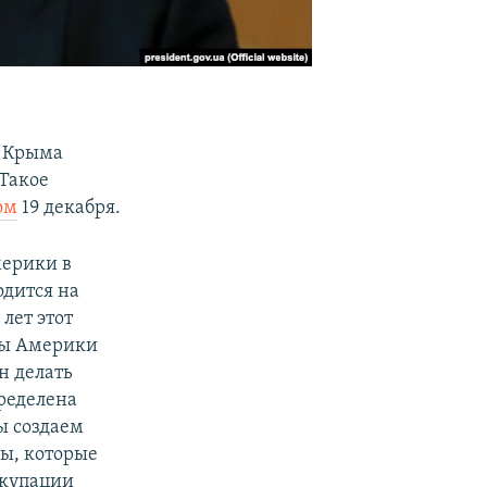
я Крыма
Такое
ом
19 декабря.
мерики в
одится на
лет этот
аты Америки
н делать
пределена
ы создаем
ны, которые
ккупации