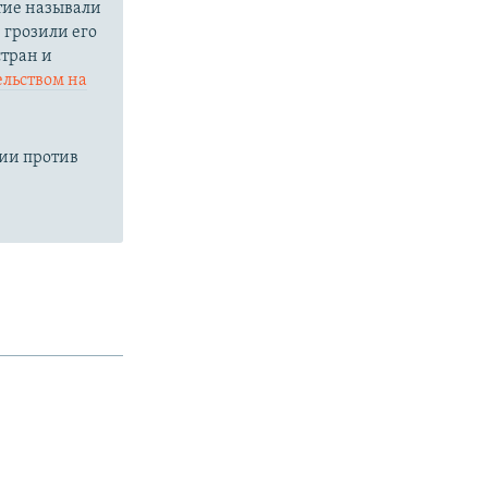
тие называли
грозили его
стран и
ельством на
ции против
.