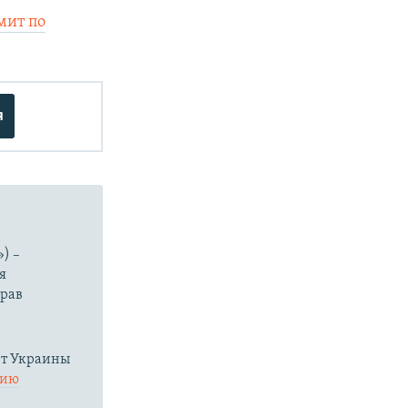
мит по
я
) –
я
прав
нт Украины
нию