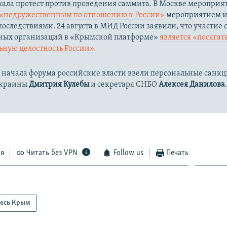
жала протест против проведения саммита. В Москве мероприя
«недружественным по отношению к России»
мероприятием и 
оследствиями. 24 августа в МИД России заявили, что участие 
ых организаций в «Крымской платформе»
является «посягат
ную целостность России».
 начала форума российские власти ввели персональные санк
Украины
Дмитрия Кулебы
и секретаря СНБО
Алексея Данилова
ся
Читать без VPN
Follow us
Печать
есь Крым