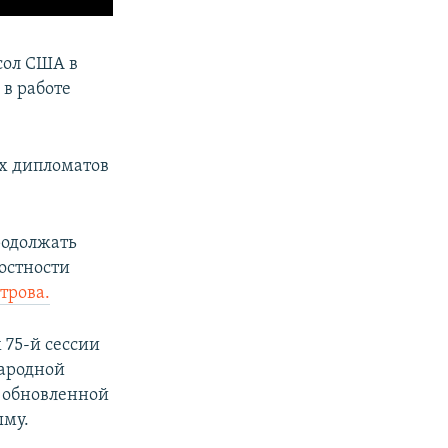
сол США в
 в работе
х дипломатов
родолжать
остности
трова.
 75-й сессии
народной
 обновленной
ыму.