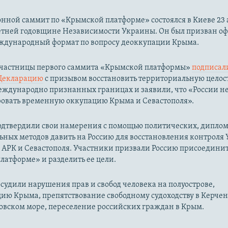
ной саммит по «Крымской платформе» состоялся в Киеве 23 а
-летней годовщине Независимости Украины. Он был призван о
еждународный формат по вопросу деоккупации Крыма.
 участницы первого саммита «Крымской платформы»
подписал
Декларацию
с призывом восстановить территориальную целос
ждународно признанных границах и заявили, что «России не
овать временную оккупацию Крыма и Севастополя».
одтвердили свои намерения с помощью политических, дипло
ьных методов давить на Россию для восстановления контроля
 АРК и Севастополя. Участники призвали Россию присоединит
атформе» и разделить ее цели.
судили нарушения прав и свобод человека на полуострове,
ию Крыма, препятствование свободному судоходству в Керче
овском море, переселение российских граждан в Крым.