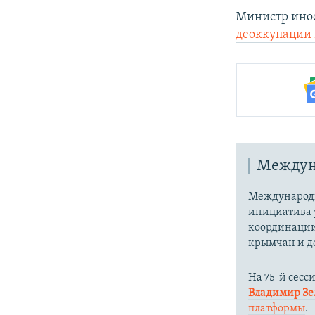
Министр ино
деоккупации
Междун
Международн
инициатива 
координации
крымчан и д
На 75-й сесс
Владимир З
платформы
.