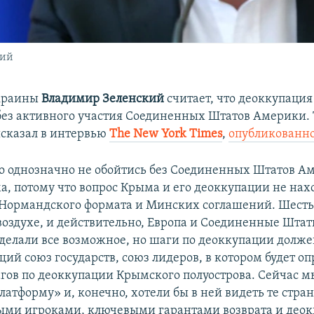
кий
краины
Владимир Зеленский
считает, что деоккупаци
ез активного участия Соединенных Штатов Америки. 
сказал в интервью
The New York Times
,
опубликованн
то однозначно не обойтись без Соединенных Штатов А
а, потому что вопрос Крыма и его деоккупации не нах
 Нормандского формата и Минских соглашений. Шесть 
 воздухе, и действительно, Европа и Соединенные Шт
делали все возможное, но шаги по деоккупации долже
ий союз государств, союз лидеров, в котором будет о
агов по деоккупации Крымского полуострова. Сейчас м
атформу» и, конечно, хотели бы в ней видеть те стра
ыми игроками, ключевыми гарантами возврата и део