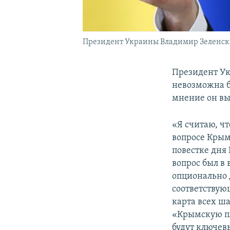
Президент Украины Владимир Зеленс
Президент У
невозможна б
мнение он вы
«Я считаю, ч
вопросе Крым
повестке дня
вопрос был в
опционально 
соответствующ
карта всех ш
«Крымскую пл
будут ключев