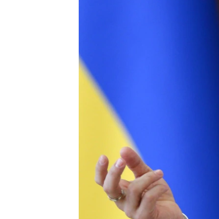
ПОБЕДИТЕЛЕЙ НЕ СУДЯТ?
КРЫМ.НЕПОКОРЕННЫЙ
ELIFBE
УКРАИНСКАЯ ПРОБЛЕМА КРЫМА