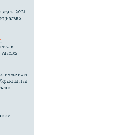
вгуста 2021
фициально
и
тность
 удастся
матических и
 Украины над
ься к
нском