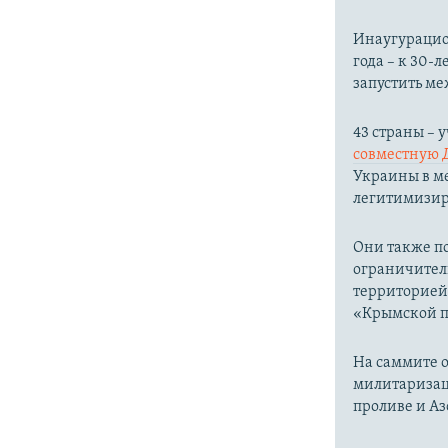
Инаугурацион
года – к 30
запустить м
43 страны –
совместную 
Украины в ме
легитимизир
Они также п
ограничител
территорией
«Крымской пл
На саммите о
милитаризац
проливе и Аз