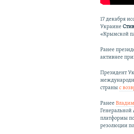
17 декабря и
Украине
Сти
«Крымской п
Ранее прези
активнее при
Президент У
международну
страны
с воз
Ранее
Владим
Генеральной 
платформы по
резолюции по