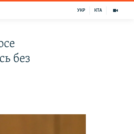
УКР
КТА
осе
сь без