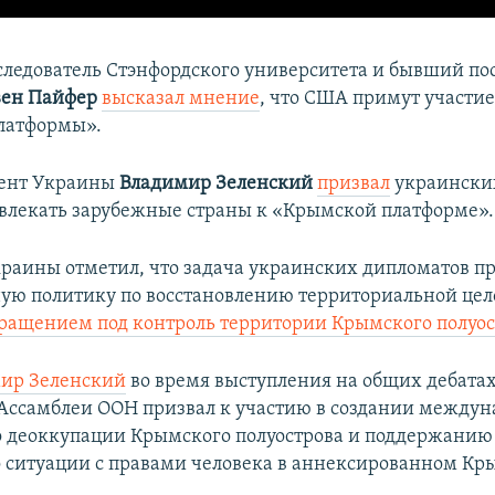
сследователь Стэнфордского университета и бывший по
вен Пайфер
высказал мнение
, что США примут участие
латформы».
дент Украины
Владимир Зеленский
призвал
украински
влекать зарубежные страны к «Крымской платформе».
краины
отметил, что задача
украинских дипломатов п
ю политику по восстановлению территориальной цел
вращением под контроль территории Крымского полуос
ир Зеленский
во время выступления на общих дебатах
Ассамблеи ООН призвал к участию в создании между
 деоккупации Крымского полуострова и поддержанию
 ситуации с правами человека в аннексированном Кр