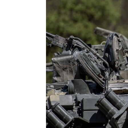
ПОБЕДИТЕЛЕЙ НЕ СУДЯТ?
КРЫМ.НЕПОКОРЕННЫЙ
ELIFBE
УКРАИНСКАЯ ПРОБЛЕМА КРЫМА