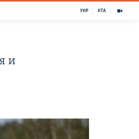
УКР
КТА
я и