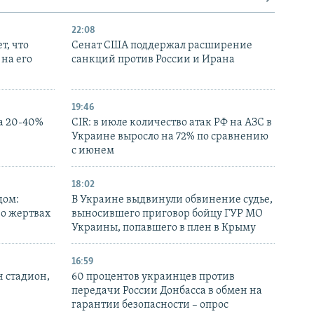
22:08
т, что
Сенат США поддержал расширение
на его
санкций против России и Ирана
19:46
а 20-40%
CIR: в июле количество атак РФ на АЗС в
Украине выросло на 72% по сравнению
с июнем
18:02
дом:
В Украине выдвинули обвинение судье,
 о жертвах
выносившего приговор бойцу ГУР МО
Украины, попавшего в плен в Крыму
16:59
н стадион,
60 процентов украинцев против
передачи России Донбасса в обмен на
гарантии безопасности – опрос