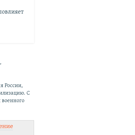
повлияет
ы
,
я России,
илизацию. С
я военного
ение