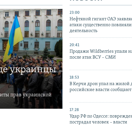
23:00
Нефтяной гигант ОАЭ заявляе
атаки существенно повлияли 
деятельность
20:41
Продажи Wildberries упали н
после атак ВСУ – СМИ
где украинцы
18:53
В Керчи дрон упал на жилой 
российские власти сообщают
щиты прав украинской
17:28
Удар РФ по Одессе: поврежде
пострадал человек – власти