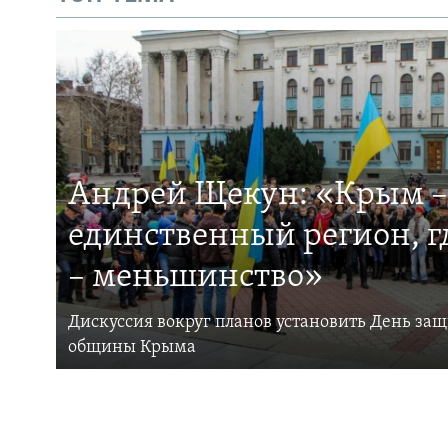
Андрей Щекун: «Крым –
единственный регион, 
– меньшинство»
Дискуссия вокруг планов установить День за
общины Крыма