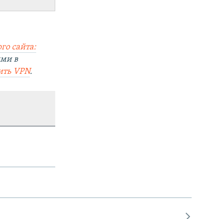
го сайта:
ями в
ить VPN
.