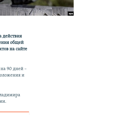
а действия
дения общей
ктов на сайте
на 90 дней –
 положения и
Владимира
ии.