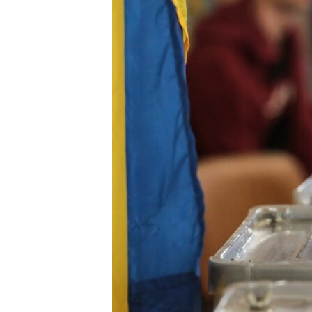
ПОБЕДИТЕЛЕЙ НЕ СУДЯТ?
КРЫМ.НЕПОКОРЕННЫЙ
ELIFBE
УКРАИНСКАЯ ПРОБЛЕМА КРЫМА