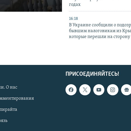
годах
16:18
В Украине сообщили о подоз
бывшим налоговикам из Кры
которые перешли на сторону
ПРИСОЕДИНЯЙТЕСЬ!
и. О нас
омментирования
опирайта
вязь