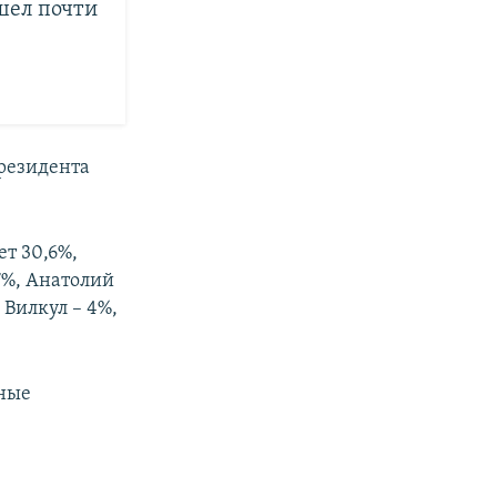
шел почти
президента
т 30,6%,
7%, Анатолий
 Вилкул – 4%,
ьные