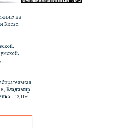
оянию на
и Киеве.
вской,
Сумской,
,
избирательная
ИК,
Владимир
енко
– 13,11%,