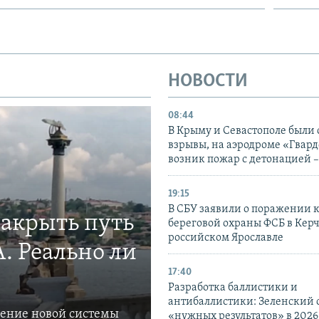
НОВОСТИ
08:44
В Крыму и Севастополе были
взрывы, на аэродроме «Гвар
возник пожар с детонацией 
19:15
В СБУ заявили о поражении 
закрыть путь
береговой охраны ФСБ в Керч
российском Ярославле
. Реально ли
17:40
Разработка баллистики и
антибаллистики: Зеленский
ление новой системы
«нужных результатов» в 2026