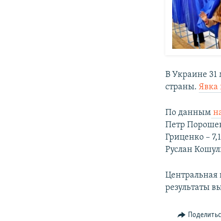
В Украине 31
страны.
Явка
По данным
на
Петр Порошен
Гриценко – 7,
Руслан Кошул
Центральная 
результаты вы
Поделить