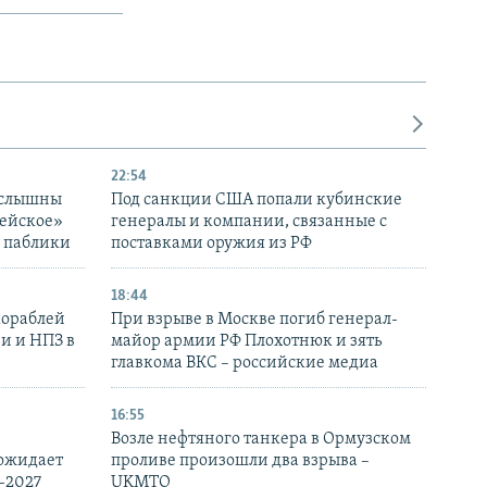
22:54
 слышны
Под санкции США попали кубинские
дейское»
генералы и компании, связанные с
– паблики
поставками оружия из РФ
18:44
кораблей
При взрыве в Москве погиб генерал-
и и НПЗ в
майор армии РФ Плохотнюк и зять
главкома ВКС – российские медиа
16:55
Возле нефтяного танкера в Ормузском
 ожидает
проливе произошли два взрыва –
-2027
UKMTO