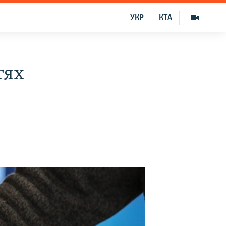
УКР
КТА
тях