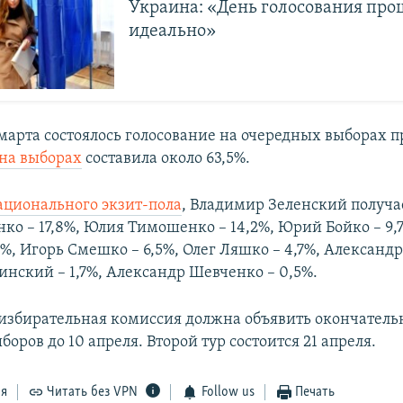
Украина: «День голосования про
идеально»
 марта состоялось голосование на очередных выборах 
 на выборах
составила около 63,5%.
ционального экзит-пола
, Владимир Зеленский получае
ко – 17,8%, Юлия Тимошенко – 14,2%, Юрий Бойко – 9,
1%, Игорь Смешко – 6,5%, Олег Ляшко – 4,7%, Александр
инский – 1,7%, Александр Шевченко – 0,5%.
избирательная комиссия должна объявить окончател
боров до 10 апреля. Второй тур состоится 21 апреля.
ся
Читать без VPN
Follow us
Печать