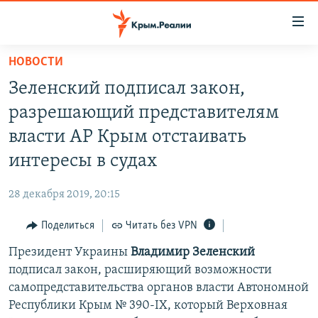
Доступность
ссылки
Вернуться
НОВОСТИ
к
НОВОСТИ
Зеленский подписал закон,
основному
СПЕЦПРОЕКТЫ
содержанию
разрешающий представителям
ВОДА
Вернутся
ГРУЗ 200
власти АР Крым отстаивать
к
ИСТОРИЯ
КАРТА ВОЕННЫХ ОБЪЕКТОВ КРЫМА
интересы в судах
главной
ЕЩЕ
11 ЛЕТ ОККУПАЦИИ КРЫМА. 11 ИСТОРИЙ СОПРОТИВЛЕНИЯ
навигации
28 декабря 2019, 20:15
Вернутся
РАДІО СВОБОДА
ИНТЕРАКТИВ
к
Поделиться
Читать без VPN
КАК ОБОЙТИ БЛОКИРОВКУ
ИНФОГРАФИКА
поиску
Президент Украины
Владимир Зеленский
ТЕЛЕПРОЕКТ КРЫМ.РЕАЛИИ
Українською
подписал закон, расширяющий возможности
СОВЕТЫ ПРАВОЗАЩИТНИКОВ
самопредставительства органов власти Автономной
Qırımtatar
Республики Крым № 390-IX, который Верховная
ПРОПАВШИЕ БЕЗ ВЕСТИ