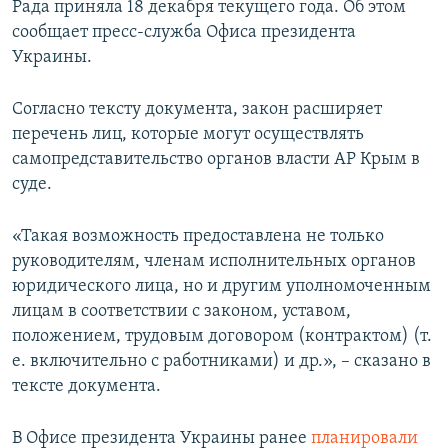
Рада приняла 18 декабря текущего года. Об этом
ПРИСОЕДИНЯЙТЕСЬ!
ПОБЕДИТЕЛЕЙ НЕ СУДЯТ?
сообщает пресс-служба Офиса президента
КРЫМ.НЕПОКОРЕННЫЙ
Украины.
ELIFBE
Согласно тексту документа, закон расширяет
УКРАИНСКАЯ ПРОБЛЕМА КРЫМА
перечень лиц, которые могут осуществлять
Все сайты RFE/RL
самопредставительство органов власти АР Крым в
суде.
«Такая возможность предоставлена не только
руководителям, членам исполнительных органов
юридического лица, но и другим уполномоченным
лицам в соответствии с законом, уставом,
положением, трудовым договором (контрактом) (т.
е. включительно с работниками) и др.», – сказано в
тексте документа.
В Офисе президента Украины ранее
планировали