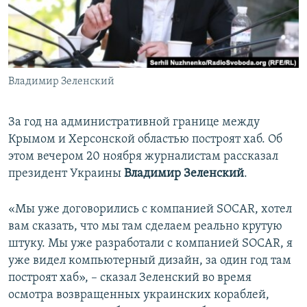
ПРИСОЕДИНЯЙТЕСЬ!
ПОБЕДИТЕЛЕЙ НЕ СУДЯТ?
КРЫМ.НЕПОКОРЕННЫЙ
ELIFBE
Владимир Зеленский
УКРАИНСКАЯ ПРОБЛЕМА КРЫМА
Все сайты RFE/RL
За год на административной границе между
Крымом и Херсонской областью построят хаб. Об
этом вечером 20 ноября журналистам рассказал
президент Украины
Владимир Зеленский
.
«Мы уже договорились с компанией SOCAR, хотел
вам сказать, что мы там сделаем реально крутую
штуку. Мы уже разработали с компанией SOCAR, я
уже видел компьютерный дизайн, за один год там
построят хаб», – сказал Зеленский во время
осмотра возвращенных украинских кораблей,