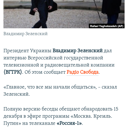
ПРИСОЕДИНЯЙТЕСЬ!
ПОБЕДИТЕЛЕЙ НЕ СУДЯТ?
КРЫМ.НЕПОКОРЕННЫЙ
ELIFBE
Владимир Зеленский
УКРАИНСКАЯ ПРОБЛЕМА КРЫМА
Все сайты RFE/RL
Президент Украины
Владимир Зеленский
дал
интервью Всероссийской государственной
телевизионной и радиовещательной компании
(ВГТРК)
. Об этом сообщает
Радіо Свобода
.
«Главное, что все мы начали общаться», – сказал
Зеленский.
Полную версию беседы обещают обнародовать 15
декабря в эфире программы «Москва. Кремль.
Путин» на телеканале
«Россия-1»
.