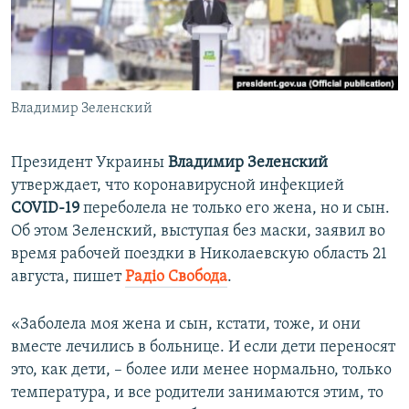
ПРИСОЕДИНЯЙТЕСЬ!
ПОБЕДИТЕЛЕЙ НЕ СУДЯТ?
КРЫМ.НЕПОКОРЕННЫЙ
ELIFBE
Владимир Зеленский
УКРАИНСКАЯ ПРОБЛЕМА КРЫМА
Все сайты RFE/RL
Президент Украины
Владимир Зеленский
утверждает, что коронавирусной инфекцией
COVID-19
переболела не только его жена, но и сын.
Об этом Зеленский, выступая без маски, заявил во
время рабочей поездки в Николаевскую область 21
августа, пишет
Радіо Свобода
.
«Заболела моя жена и сын, кстати, тоже, и они
вместе лечились в больнице. И если дети переносят
это, как дети, – более или менее нормально, только
температура, и все родители занимаются этим, то