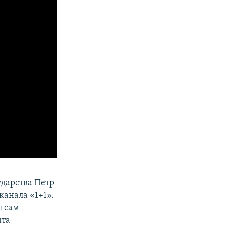
ударства Петр
канала «1+1».
л сам
нта