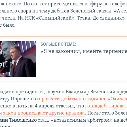
енского. Позже тот присоединился к эфиру по телефон
льного спора на тему дебатов Зеленский сказал: «А с
9 числа. На НСК «Олимпийский». Точка. До свидания». 
е было.
БОЛЬШЕ ПО ТЕМЕ:
«Я не закончил, имейте терпени
дидат в президенты, шоумен Владимир Зеленский пре
Петру Порошенко
провести дебаты на стадионе «Олим
нко в ночь на 4 апреля ответил, что
готов дебатироват
тя закон прописывает другие правила
. После этого Зел
лии Тимошенко
стать «независимым арбитром»​ на д