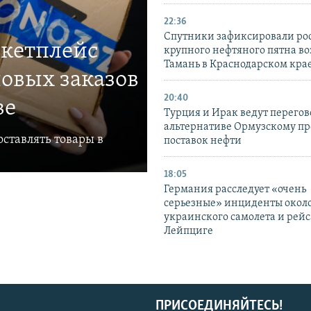
22:36
Спутники зафиксировали ро
ркетплейс
крупного нефтяного пятна во
Тамань в Краснодарском кра
овых заказов
20:40
ве
Турция и Ирак ведут перегов
альтернативе Ормузскому пр
ставлять товары в
поставок нефти
18:05
Германия расследует «очень
серьезные» инциденты окол
украинского самолета и рейс
Лейпциге
ПРИСОЕДИНЯЙТЕСЬ!