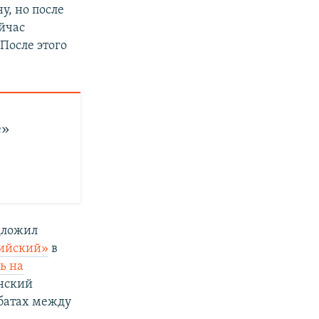
у, но после
ейчас
После этого
е»
дложил
пийский»
в
ь на
енский
ебатах между