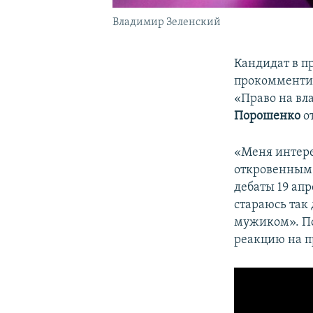
Владимир Зеленский
Кандидат в 
прокомменти
«Право на вл
Порошенко
о
«Меня интере
откровенным, 
дебаты 19 ап
стараюсь так 
мужиком». Поэ
реакцию на п