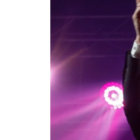
ПОБЕДИТЕЛЕЙ НЕ СУДЯТ?
КРЫМ.НЕПОКОРЕННЫЙ
ELIFBE
УКРАИНСКАЯ ПРОБЛЕМА КРЫМА