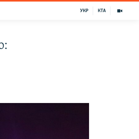
УКР
КТА
о: