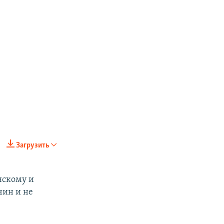
Загрузить
нскому и
чин и не
px
px
width
height