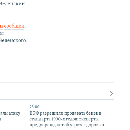
 Зеленский –
ин
сообщил
,
ты
Зеленского.
23:00
али атаку
В РФ разрешили продавать бензин
ы
стандарта 1990-х годов: эксперты
предупреждают об угрозе здоровью