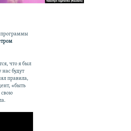
е программы
етром
ся, что я был
 нас будут
ял правила,
дент, «быть
я свою
ла.