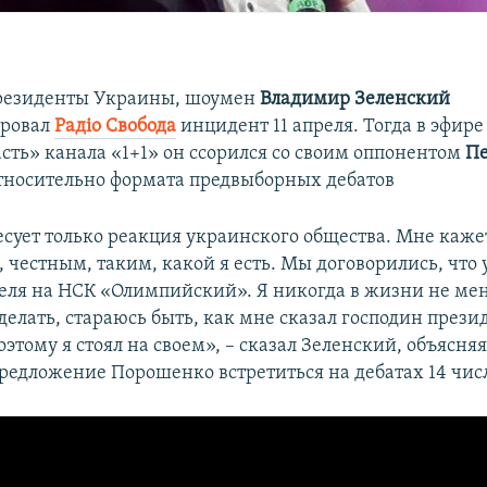
президенты Украины, шоумен
Владимир Зеленский
ровал
Радіо Свобода
инцидент 11 апреля. Тогда в эфир
асть» канала «1+1» он ссорился со своим оппонентом
П
тносительно формата предвыборных дебатов
сует только реакция украинского общества. Мне кажет
честным, таким, какой я есть. Мы договорились, что у
реля на НСК «Олимпийский». Я никогда в жизни не мен
делать, стараюсь быть, как мне сказал господин прези
тому я стоял на своем», – сказал Зеленский, объясня
редложение Порошенко встретиться на дебатах 14 чис