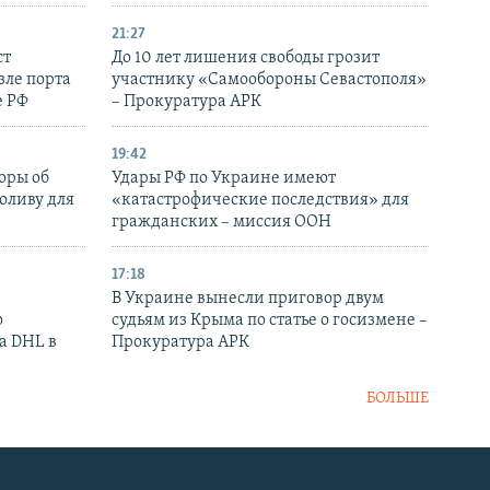
21:27
ст
До 10 лет лишения свободы грозит
зле порта
участнику «Самообороны Севастополя»
е РФ
– Прокуратура АРК
19:42
оры об
Удары РФ по Украине имеют
оливу для
«катастрофические последствия» для
гражданских – миссия ООН
17:18
В Украине вынесли приговор двум
о
судьям из Крыма по статье о госизмене –
а DHL в
Прокуратура АРК
БОЛЬШЕ