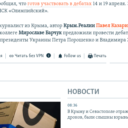
общил, что
готов участвовать в дебатах
14 и 19 апреля.
 НСК «Олимпийский».
урналист из Крыма, автор
Крым.Реалии
Павел Казар
 коллеге
Мирославе Барчук
предложили провести деба
 президенты Украины Петра Порошенко и Владимира 
ся
Читать без VPN
Follow us
Печать
НОВОСТИ
08:36
В Крыму и Севастополе отраж
дронов, были слышны взрыв