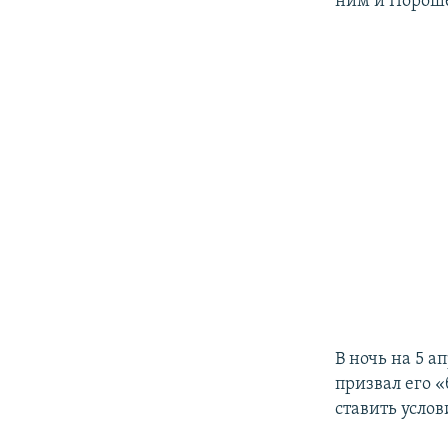
ним и Порош
В ночь на 5 
призвал его 
ставить услов