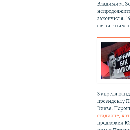
Владимира Зел
непродолжите
закончил я. 1
связи с ним н
3 апреля кан
президенту 
Киеве. Пороше
стадионе, хо
предложил
Ю