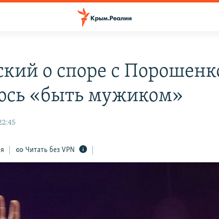
ский о споре с Порошенк
юсь «быть мужиком»
22:45
ся
Читать без VPN