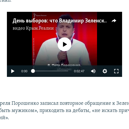
енко.
День выборов: что Владимир Зеленский говорил о Крыме за пять лет? (видео)
видео
Крым.Реалии
No media source currently available
0:00
0:02:47
апреля Порошенко записал повторное обращение к Зеле
«быть мужиком», приходить на дебаты, «не искать при
ий».