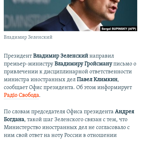
ПРИСОЕДИНЯЙТЕСЬ!
ПОБЕДИТЕЛЕЙ НЕ СУДЯТ?
КРЫМ.НЕПОКОРЕННЫЙ
ELIFBE
Владимир Зеленский
УКРАИНСКАЯ ПРОБЛЕМА КРЫМА
Все сайты RFE/RL
Президент
Владимир Зеленский
направил
премьер-министру
Владимиру Гройсману
письмо о
привлечении к дисциплинарной ответственности
министра иностранных дел
Павел Климкин
,
сообщает Офис президента. Об этом информирует
Радіо Свобода
.
По словам председателя Офиса президента
Андрея
Богдана
, такой шаг Зеленского связан с тем, что
Министерство иностранных дел не согласовало с
ним свой ответ на ноту России в отношении