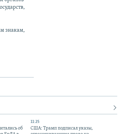
осударств,
ым знакам,
11:25
итались об
США: Трамп подписал указы,