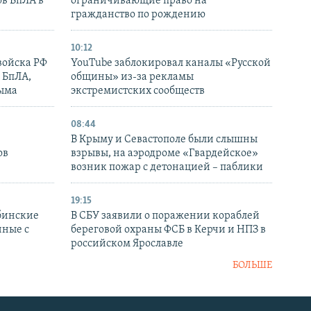
ов БпЛА в
ограничивающие право на
гражданство по рождению
10:12
войска РФ
YouTube заблокировал каналы «Русской
 БпЛА,
общины» из-за рекламы
рыма
экстремистских сообществ
08:44
В Крыму и Севастополе были слышны
ов
взрывы, на аэродроме «Гвардейское»
возник пожар с детонацией – паблики
19:15
бинские
В СБУ заявили о поражении кораблей
нные с
береговой охраны ФСБ в Керчи и НПЗ в
российском Ярославле
БОЛЬШЕ