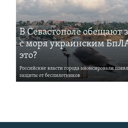
В Севастополе обещают 
с моря украинским БпЛА
это?
Российские власти города анонсировали появ
защиты от беспилотников