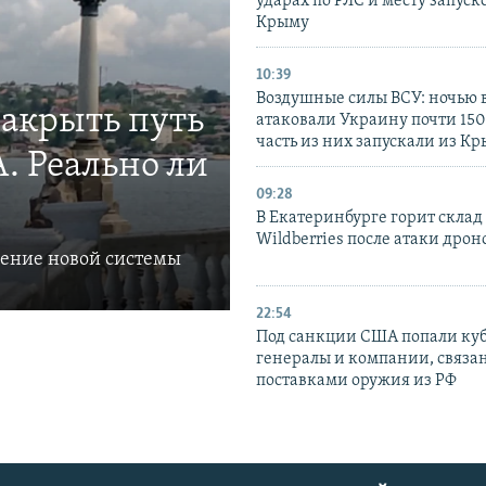
ударах по РЛС и месту запуск
Крыму
10:39
Воздушные силы ВСУ: ночью 
закрыть путь
атаковали Украину почти 150
часть из них запускали из К
. Реально ли
09:28
В Екатеринбурге горит склад
Wildberries после атаки дрон
ление новой системы
22:54
Под санкции США попали ку
генералы и компании, связа
поставками оружия из РФ