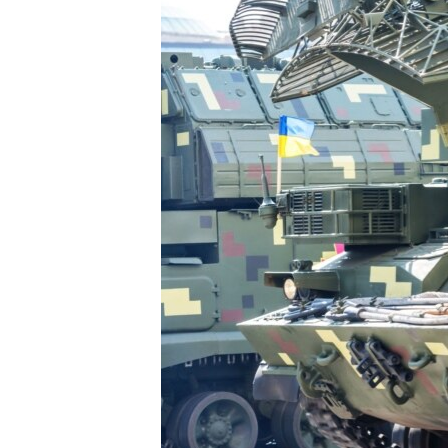
ПОБЕДИТЕЛЕЙ НЕ СУДЯТ?
КРЫМ.НЕПОКОРЕННЫЙ
ELIFBE
УКРАИНСКАЯ ПРОБЛЕМА КРЫМА