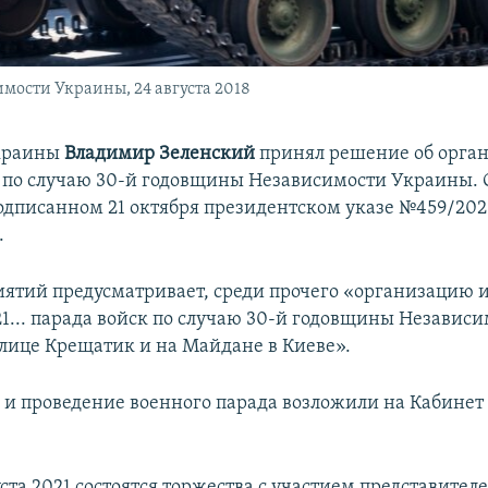
мости Украины, 24 августа 2018
краины
Владимир Зеленский
принял решение об орга
по случаю 30-й годовщины Независимости Украины. 
подписанном 21 октября президентском указе №459/20
.
ятий предусматривает, среди прочего «организацию 
21... парада войск по случаю 30-й годовщины Независ
лице Крещатик и на Майдане в Киеве».
и проведение военного парада возложили на Кабинет
ста 2021 состоятся торжества с участием представител