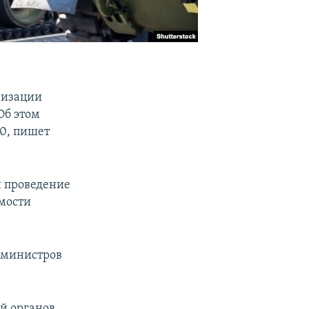
низации
Об этом
20, пишет
и проведение
имости
 министров
ей органов