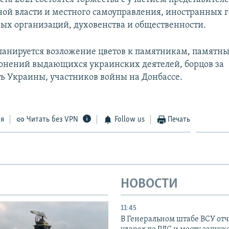
ной власти и местного самоуправления, иностранных г
х организаций, духовенства и общественности.
планируется возложение цветов к памятникам, памятн
онений выдающихся украинских деятелей, борцов за
ь Украины, участников войны на Донбассе.
ся
Читать без VPN
Follow us
Печать
НОВОСТИ
11:45
В Генеральном штабе ВСУ отч