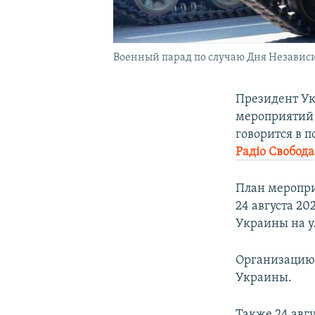
Военный парад по случаю Дня Независи
Президент У
мероприятий 
говорится в 
Радіо Свобода
План меропри
24 августа 20
Украины на у
Организацию 
Украины.
Также 24 авгу