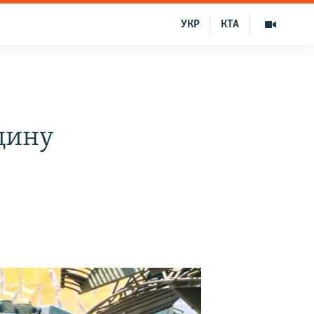
УКР
КТА
щину