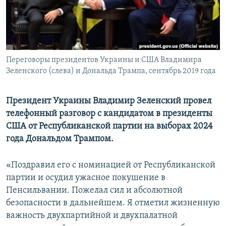
ПРИСОЕДИНЯЙТЕСЬ!
ПОБЕДИТЕЛЕЙ НЕ СУДЯТ?
КРЫМ.НЕПОКОРЕННЫЙ
ELIFBE
Переговоры президентов Украины и США Владимира
УКРАИНСКАЯ ПРОБЛЕМА КРЫМА
Зеленского (слева) и Дональда Трампа, сентябрь 2019 года
Все сайты RFE/RL
Президент Украины Владимир Зеленский провел
телефонный разговор с кандидатом в президенты
США от Республиканской партии на выборах 2024
года Дональдом Трампом.
«Поздравил его с номинацией от Республиканской
партии и осудил ужасное покушение в
Пенсильвании. Пожелал сил и абсолютной
безопасности в дальнейшем. Я отметил жизненную
важность двухпартийной и двухпалатной