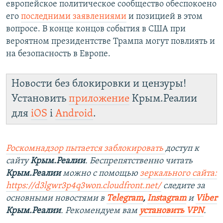
европейское политическое сообщество обеспокоено
его
последними заявлениями
и позицией в этом
вопросе. В конце концов события в США при
вероятном президентстве Трампа могут повлиять и
на безопасность в Европе.
Новости без блокировки и цензуры!
Установить
приложение
Крым.Реалии
для
iOS
і
Android
.
Роскомнадзор пытается заблокировать
доступ к
сайту
Крым.Реалии
. Беспрепятственно читать
Крым.Реалии
можно с помощью
зеркального сайта:
https://d3lgwr3p4q3won.cloudfront.net/
следите за
основными новостями в
Telegram
,
Instagram
и
Viber
Крым.Реалии
. Рекомендуем вам
установить VPN
.