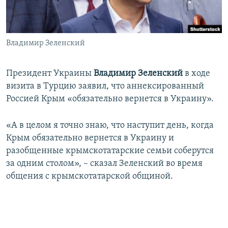
ПРИСОЕДИНЯЙТЕСЬ!
ПОБЕДИТЕЛЕЙ НЕ СУДЯТ?
КРЫМ.НЕПОКОРЕННЫЙ
Владимир Зеленский
ELIFBE
УКРАИНСКАЯ ПРОБЛЕМА КРЫМА
Президент Украины
Владимир Зеленский
в ходе
Все сайты RFE/RL
визита в Турцию заявил, что аннексированный
Россией Крым «обязательно вернется в Украину».
«А в целом я точно знаю, что наступит день, когда
Крым обязательно вернется в Украину и
разобщенные крымскотатарские семьи соберутся
за одним столом», – сказал Зеленский во время
общения с крымскотатарской общиной.