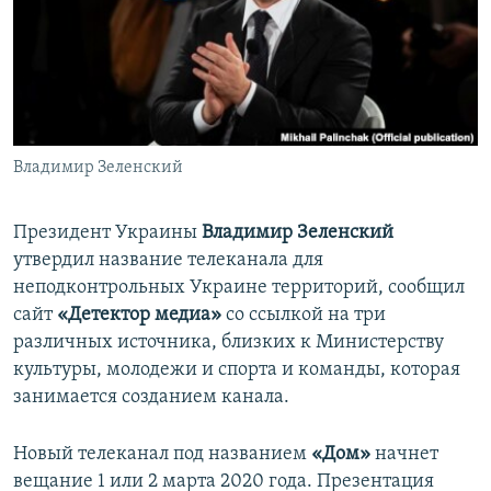
ПРИСОЕДИНЯЙТЕСЬ!
ПОБЕДИТЕЛЕЙ НЕ СУДЯТ?
КРЫМ.НЕПОКОРЕННЫЙ
ELIFBE
УКРАИНСКАЯ ПРОБЛЕМА КРЫМА
Все сайты RFE/RL
Владимир Зеленский
Президент Украины
Владимир Зеленский
утвердил название телеканала для
неподконтрольных Украине территорий, сообщил
сайт
«Детектор медиа»
со ссылкой на три
различных источника, близких к Министерству
культуры, молодежи и спорта и команды, которая
занимается созданием канала.
Новый телеканал под названием
«Дом»
начнет
вещание 1 или 2 марта 2020 года. Презентация