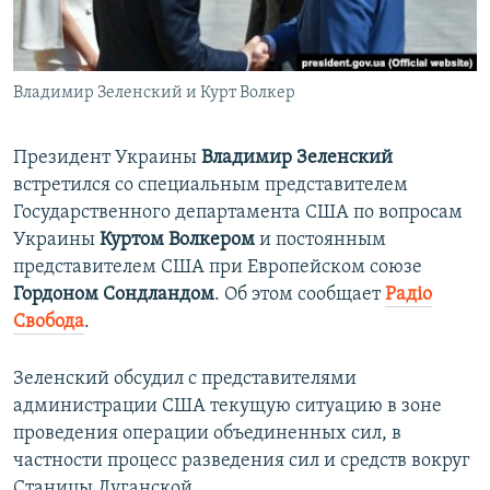
ПРИСОЕДИНЯЙТЕСЬ!
ПОБЕДИТЕЛЕЙ НЕ СУДЯТ?
КРЫМ.НЕПОКОРЕННЫЙ
Владимир Зеленский и Курт Волкер
ELIFBE
УКРАИНСКАЯ ПРОБЛЕМА КРЫМА
Президент Украины
Владимир Зеленский
Все сайты RFE/RL
встретился со специальным представителем
Государственного департамента США по вопросам
Украины
Куртом Волкером
и постоянным
представителем США при Европейском союзе
Гордоном Сондландом
. Об этом сообщает
Радіо
Свобода
.
Зеленский обсудил с представителями
администрации США текущую ситуацию в зоне
проведения операции объединенных сил, в
частности процесс разведения сил и средств вокруг
Станицы Луганской.